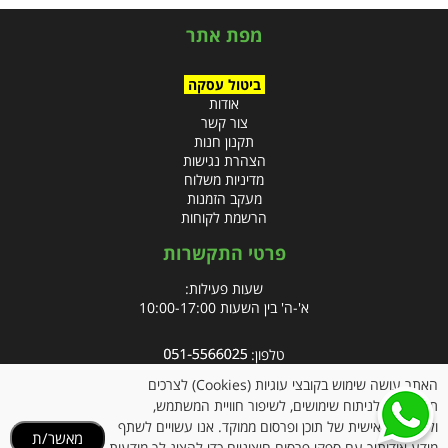
מפת אתר
ביטול עסקה
אודות
צור קשר
תקנון חנות
הצהרת נגישות
מדיניות משלוח
מעקב הזמנות
הרשמת לקוחות
פרטי התקשרות
שעות פעילות:
א'-ה' בין השעות 10:00-17:00
טלפון:
פקס: 09-8666832
האתר עושה שימוש בקובצי עוגיות (Cookies) לצרכים
תפעוליים, לניתוח שימושים, לשיפור חוויית המשתמש,
אימייל:
info@clubpharm.co.il
ולהתאמה אישית של תוכן ופרסום ממוקד. אנו עשויים לשתף
מאשר/ת
כתובת : קניון M הדרך, צומת ינאי, מושב בית חירות 40291
מידע אודותיך עם ספקי פרסום חיצוניים כדי להציג לך מודעות