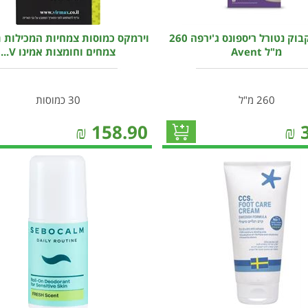
אוונט בקבוק נטורל ריספונס ג'ירפה 260
וירמקס כמוסות צמחיות המכילות 
מ"ל Avent
צמחים וחומצות אמינו V...
260 מ"ל
30 כמוסות
₪
158.90
₪