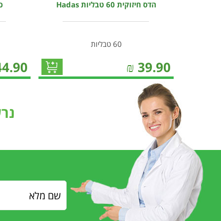
הדס חיזוקית 60 טבליות Hadas
כצ
60 טבליות
44.90
₪
39.90
נר