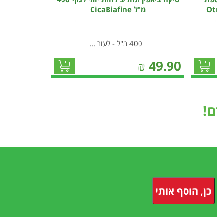
מ"ל CicaBiafine
400 מ"ל - לעור ...
₪
49.90
!