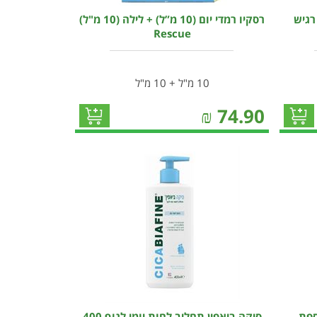
רגיש
רסקיו רמדי יום (10 מ”ל) + לילה (10 מ"ל)
Rescue
10 מ"ל + 10 מ"ל
₪
74.90
ספת
סיקה ביאפין תחליב לחות יומי לגוף 400