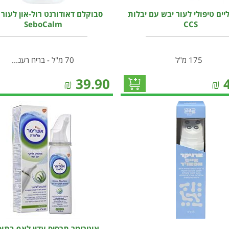
יים טיפולי לעור יבש עם יבלות
סבוקלם דאודורנט רול-און לעור 
SeboCalm
CCS
175 מ"ל
70 מ"ל - בריח רענ...
₪
39.90
₪
אוטרימר תרסיס עדין לאף בתו