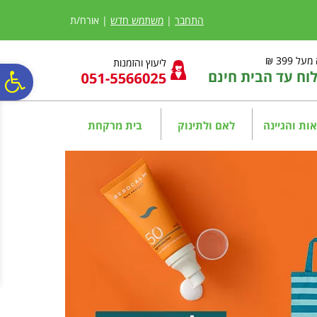
לתפריט
לתוכן
לתפריט
אתר
המרכזי
נגישות
התחבר
|
משתמש חדש
| אורח/ת
ל 399 ₪
ליעוץ והזמנות
ח עד הבית חינם
פ
סר
ות והגיינה
לאם ולתינוק
בית מרקחת
נג