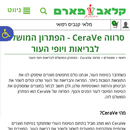
לתפריט
לתוכן
לתפריט
אתר
המרכזי
נגישות
ניווט
0
מלאי קנביס רפואי
פ
סרווה CeraVe - הפתרון המושלם
לבריאות ויופי העור
סר
ראשי
>
מאמרים
>
סרווה CeraVe - הפתרון המושלם לבריאות ויופי העור
נג
כשמדובר בטיפוח העור, אנחנו כולם מחפשים מוצרים שיספקו לנו את
התוצאות הטובות ביותר. המראה והבריאות של העור שלנו יכולים לשפר את
הביטחון והרמות האופטימיות שלנו, ולכן חשוב לבחור במוצרים שמספקים את
הטיפוח המיטבי לעור הפנים והגוף. הסרווה של CeraVe הוא הפתרון
המושלם לזה.
מהי CeraVe?
CeraVe הוא מותג מוביל בתחום הטיפוח העורי שמתמקד בפיתוח מוצרים
איכותיים ומתקדמים המיועדים לשמור ולשפר את בריאות העור. המוצרים של