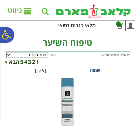
לתפריט
לתוכן
לתפריט
אתר
המרכזי
נגישות
ניווט
0
מלאי קנביס רפואי
פ
טיפוח השיער
סר
ראשי
>
טיפוח השיער
מציג
1
2
3
4
5
הבא >
שמפו
[129]
נג