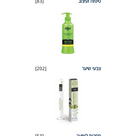
טיפוח ועיצוב
[83]
צבעי שיער
[202]
מסכות לשיער
[53]