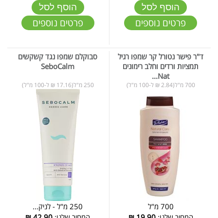
הוסף לסל
הוסף לסל
פרטים נוספים
פרטים נוספים
ד"ר פישר נטורל קר שמפו רגיל
סבוקלם שמפו נגד קשקשים
תמציות ורדים וחלב רימונים
SeboCalm
Nat...
700 מ"ל(2.84 ₪ ל-100 מ"ל)
250 מ"ל(17.16 ₪ ל-100 מ"ל)
700 מ"ל
250 מ"ל - לניק...
המחיר שלנו:
19.90
₪
המחיר שלנו:
42.90
₪