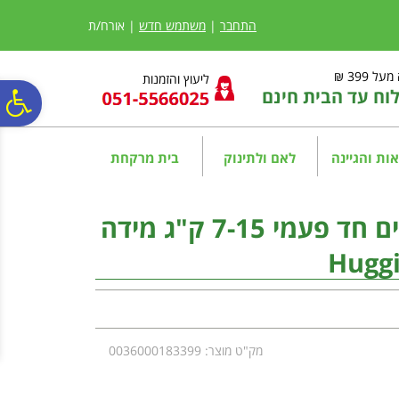
לתפריט
לתוכן
לתפריט
אתר
המרכזי
נגישות
התחבר
|
משתמש חדש
| אורח/ת
ל 399 ₪
ליעוץ והזמנות
ח עד הבית חינם
פ
סר
ות והגיינה
לאם ולתינוק
בית מרקחת
נג
​​​​​​​האגיס ​​​​​​​ליטל סווימרס בגד-ים חד פעמי 7-15 ק"ג מידה
Huggi
מק"ט מוצר: 0036000183399