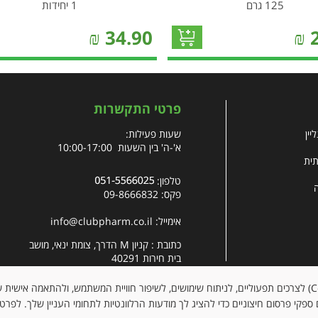
125 גרם
1 יחידות
₪
34.90
₪
פרטי התקשרות
יין
שעות פעילות:
א'-ה' בין השעות 10:00-17:00
תית
טלפון:
פקס: 09-8666832
אימייל:
info@clubpharm.co.il
כתובת : קניון M הדרך, צומת ינאי, מושב
בית חירות 40291
האתר עושה שימוש בקובצי עוגיות (Cookies) לצרכים תפעוליים, לניתוח שימושים, לשיפור חוויית המשתמש, ולהתאמה א
ספקי פרסום חיצוניים כדי להציג לך מודעות הרלוונטיות לתחומי העניין שלך. לפרט