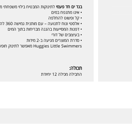
בגד ים חד פעמי
לתינוקות המבטיח בילוי משפחתי מ
• אינו מתנפח במים
• קל ופשוט להחלפה
• אלסטי ונוח לתנועה – עם מותנית גמישה 360 להתאמה מיטבית לגוף התינוק
• דפנות המסייעות בהגנה מבריחות בתוך המים
• בעיצובים של דורי
• סדרת המוצרים מגיעה ב-2 מידות
Huggies Little Swimmers מאפשר לתינוק חופש תנועה מלא בסביבת הרחצה!
תכולה:
החבילה מכילה 12 יחיודת