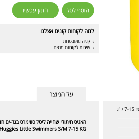
הוסף לסל
הזמן עכשיו
למה לקוחות קונים אצלנו
קניה מאובטחת
שירות לקוחות מנצח
על המוצר
האגיס ליטל סווימרס בגד-ים חד פעמי 7-15 ק"ג
האגיס חיתולי שחייה ליטל סווימרס בגד-ים חד פעמי 7-15 ק"ג מידה /M
Huggies Little Swimmers S/M 7-15 KG