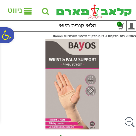
לתפריט
לתוכן
לתפריט
אתר
המרכזי
נגישות
ניווט
0
מלאי קנביס רפואי
פ
ראשי
>
בית מרקחת
>
ביוס חבק יד אלסטי אוורירי Bayos M
סר
נג