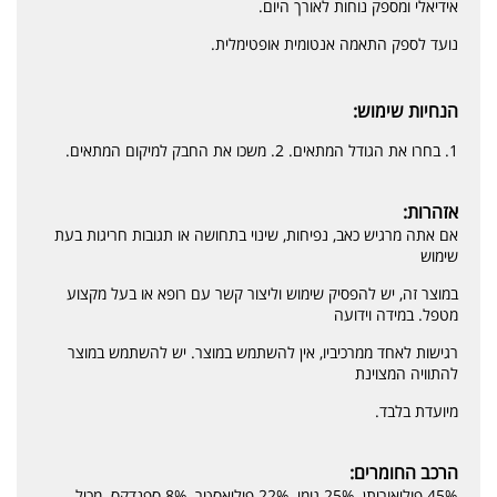
אידיאלי ומספק נוחות לאורך היום.
נועד לספק התאמה אנטומית אופטימלית.
הנחיות שימוש:
1. בחרו את הגודל המתאים. 2. משכו את החבק למיקום המתאים.
אזהרות:
אם אתה מרגיש כאב, נפיחות, שינוי בתחושה או תגובות חריגות בעת
שימוש
במוצר זה, יש להפסיק שימוש וליצור קשר עם רופא או בעל מקצוע
מטפל. במידה וידועה
רגישות לאחד ממרכיביו, אין להשתמש במוצר. יש להשתמש במוצר
להתוויה המצוינת
מיועדת בלבד.
הרכב החומרים:
45% פוליאוריתן, 25% גומי, 22% פוליאסטר, 8% ספנדקס. מכיל