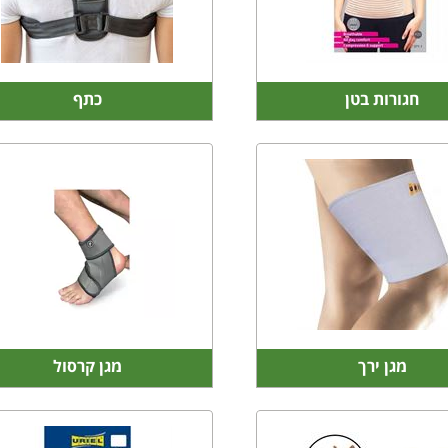
חגורות בטן
כתף
מגן ירך
מגן קרסול