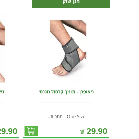
מגן שוק
ניאופרן - תומך קרסול מגנטי
ני
One Size - מתכוונ...
29.90
₪
29.90