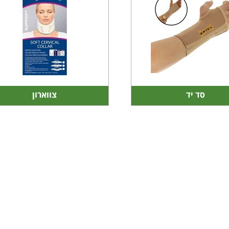
סד יד
צווארון