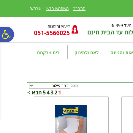
לתפריט
לתוכן
לתפריט
אתר
המרכזי
נגישות
התחבר
|
משתמש חדש
| אורח/ת
ל 399 ₪
ליעוץ והזמנות
ח עד הבית חינם
פ
סר
ות והגיינה
לאם ולתינוק
בית מרקחת
נג
מציג
1
2
3
4
5
הבא >