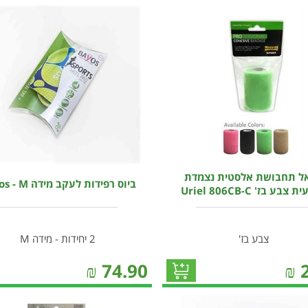
אל תחבושת אלסטית נצמדת
ביוס רפידות לעקב מידה Bayos - M
בע בז' Uriel 806CB-C
צבע בז'
2 יחידות - מידה M
₪
74.90
₪