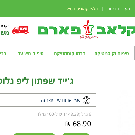
מעקב הזמנות
|
מלאי קנאביס רפואי
בקניה מע
משלו
טיפוח וקוסמטיקה
דרמו קוסמטיקה
טיפוח השיער
בריא
ג'ייד שפתון ליפ גלוס קריס
שאל אותנו על מוצר זה
6 מ"ל (1148.33 ₪ ל-100 מ"ל)
68.90 ₪