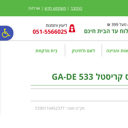
לתפריט
לתוכן
לתפריט
אתר
המרכזי
נגישות
התחבר
|
משתמש חדש
| אורח/ת
ל 399 ₪
ליעוץ והזמנות
ח עד הבית חינם
פ
סר
ות והגיינה
לאם ולתינוק
בית מרקחת
נג
טל 533 GA-DE
מק"ט מוצר: 7290110452377