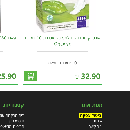
אורגניק תחבושות לספיגה מוגברת 10 יחידות
Organyc
10 יחידות במארז
25.90
₪
32.90
מפת אתר
קטגוריות
ביטול עסקה
בית מרקחת אונל
אודות
תוספי מזון
צור קשר
תרופות הומאופ