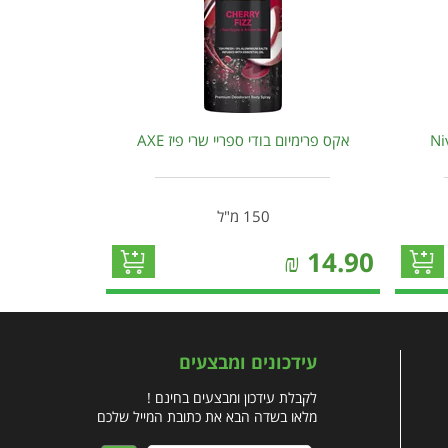
אקס פרימיום בודי ספריי שרי פיז AXE
150 מ"ל
₪
14.90
עידכונים ומבצעים
לקבלת עידכון ומבצעים בחינם !
מלאו בשדה הבא את כתובת המייל שלכם