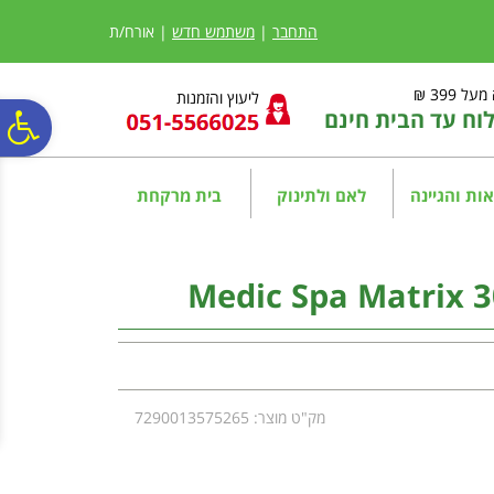
לתפריט
לתוכן
לתפריט
אתר
המרכזי
נגישות
התחבר
|
משתמש חדש
| אורח/ת
ל 399 ₪
ליעוץ והזמנות
ח עד הבית חינם
פ
סר
ות והגיינה
לאם ולתינוק
בית מרקחת
נג
מק"ט מוצר: 7290013575265