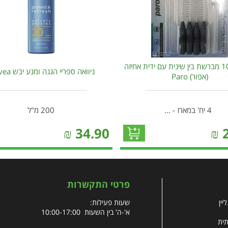
פארו 1080 מברשת בין שינית עם ידית אחיזה
ניוואה ספריי הגנה ומגע יבש Nivea
(אפור) Paro
4 יח' במארז - ...
200 מ"ל
₪
34.90
₪
פרטי התקשרות
יין
שעות פעילות:
א'-ה' בין השעות 10:00-17:00
תית