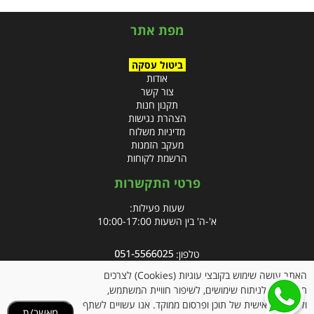
מפת אתר
ביטול עסקה
אודות
צור קשר
תקנון חנות
הצהרת נגישות
מדיניות משלוח
מעקב הזמנות
הרשמת לקוחות
פרטי התקשרות
שעות פעילות:
א'-ה' בין השעות 10:00-17:00
טלפון:
פקס: 09-8666832
האתר עושה שימוש בקובצי עוגיות (Cookies) לצרכים
תפעוליים, לניתוח שימושים, לשיפור חוויית המשתמש,
אימייל:
info@clubpharm.co.il
ולהתאמה אישית של תוכן ופרסום ממוקד. אנו עשויים לשתף
מאשר/ת