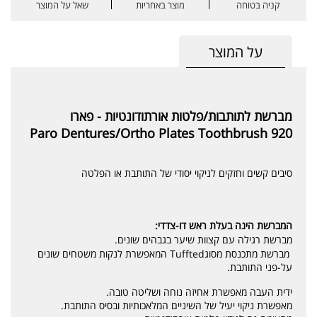
קניה בטוחה
מוצר באחריות
שאל על המוצר
על המוצר
מברשת לתותבות/פלטות אורתודונטיות - פארו
Paro Dentures/Ortho Plates Toothbrush 920
סיבים קשים וחזקים לניקוי יסודי של התותבת או הפלטה
המברשת הינה בעלת ראש דו-צדדי:
מברשת רגילה עם קצוות שיער בגבהים שונים.
מברשת מתכנסת מסוגTuffted המאפשרת לנקות משטחים שונים
על-פני התותבת.
ידית העבה מאפשרת אחיזה נוחה ושליטה טובה.
מאפשרת ניקוי יעיל של השיניים המלאכותיות ובסיס התותבת.