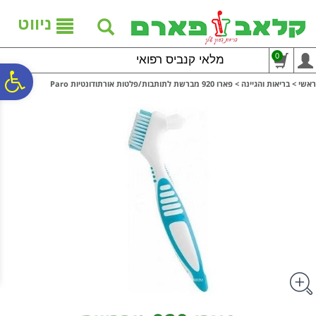
לתפריט
לתוכן
לתפריט
אתר
המרכזי
נגישות
ניווט
0
מלאי קנביס רפואי
פ
ראשי
>
בריאות והגיינה
>
פארו 920 מברשת לתותבות/פלטות אורתודונטיות Paro
סר
נג