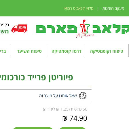
מעקב הזמנות
|
מלאי קנאביס רפואי
בקניה מע
משלו
טיפוח וקוסמטיקה
דרמו קוסמטיקה
טיפוח השיער
בריא
פיוריטן פרייד כורכומין 95 itan's Pride
שאל אותנו על מוצר זה
60 כמוסות (1.25 ₪ ליחידה)
74.90 ₪