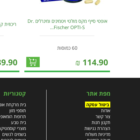
אופטי סייף מקס מולטי ויטמינים ומינרלים Dr.
ריכוזית קול
Fischer OPTI-S...
60 כמוסות
39.90
₪
114.90
מפת אתר
קטגוריות
ביטול עסקה
בית מרקחת אונל
אודות
תוספי מזון
צור קשר
תרופות הומאופ
תקנון חנות
בית טבע
הצהרת נגישות
מוצרי קוסמטיקה
מדיניות משלוח
בשמים לנשים