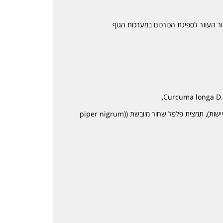
ר העוזר לספיגת הכורכום במערכות הגוף
תאית צמחית (הכמוסה), מגנזיום סטארט (מונע התגיישות), תמצית פלפל שחור מיובשת ((piper nigrum