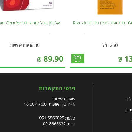
ג' בתוספת ג'ינקו בילובה Rikuzit
אלטמן ברזל קומפורט Altman Comfort
250 מ"ל
30 אריזות אישיות
₪
89.90
₪
1
פרטי התקשרות
יין
שעות פעילות:
א'-ה' בין השעות 10:00-17:00
תית
טלפון:
פקס: 09-8666832