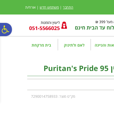
לתפריט
לתוכן
לתפריט
אתר
המרכזי
נגישות
התחבר
|
משתמש חדש
| אורח/ת
ל 399 ₪
ליעוץ והזמנות
ח עד הבית חינם
פ
סר
ות והגיינה
לאם ולתינוק
בית מרקחת
נג
Pur
מק"ט מוצר: 7290014758933