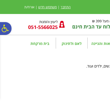
לתפריט
לתוכן
לתפריט
אתר
המרכזי
נגישות
התחבר
|
משתמש חדש
| אורח/ת
ל 399 ₪
ליעוץ והזמנות
ח עד הבית חינם
פ
סר
ות והגיינה
לאם ולתינוק
בית מרקחת
נג
שים, ילדים ועוד.