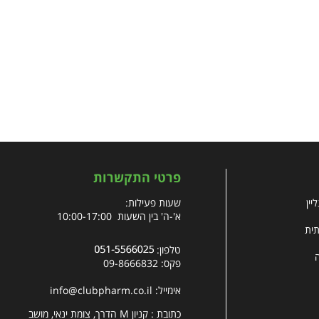
פרטי התקשרות
יין
שעות פעילות:
א'-ה' בין השעות 10:00-17:00
תית
טלפון:
פקס: 09-8666832
אימייל:
info@clubpharm.co.il
כתובת : קניון M הדרך, צומת ינאי, מושב