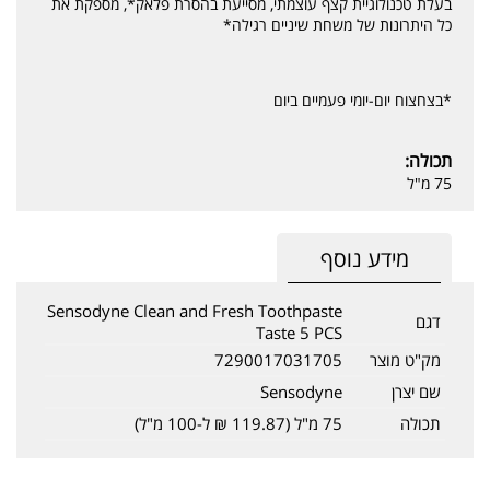
בעלת טכנולוגיית קצף עוצמתי, מסייעת בהסרת פלאק*, מספקת את
כל היתרונות של משחת שיניים רגילה*
*בצחצוח יום-יומי פעמיים ביום
תכולה:
75 מ"ל
מידע נוסף
Sensodyne Clean and Fresh Toothpaste
דגם
Taste 5 PCS
מק"ט מוצר
7290017031705
שם יצרן
Sensodyne
תכולה
75 מ"ל (119.87 ₪ ל-100 מ"ל)