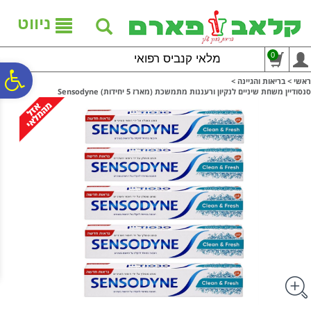
לתפריט
לתוכן
לתפריט
אתר
המרכזי
נגישות
ניווט
0
מלאי קנביס רפואי
פ
ראשי
>
בריאות והגיינה
>
סנסודיין משחת שיניים לנקיון ורעננות מתמשכת (מארז 5 יחידות) Sensodyne
סר
נג