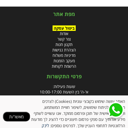
מפת אתר
ביטול עסקה
אודות
צור קשר
תקנון חנות
הצהרת נגישות
מדיניות משלוח
מעקב הזמנות
הרשמת לקוחות
פרטי התקשרות
שעות פעילות:
א'-ה' בין השעות 10:00-17:00
האתר עושה שימוש בקובצי עוגיות (Cookies) לצרכים
טלפון:
תפעוליים, לניתוח שימושים, לשיפור חוויית המשתמש,
פקס: 09-8666832
ולהתאמה אישית של תוכן ופרסום ממוקד. אנו עשויים לשתף
מאשר/ת
מידע אודותיך עם ספקי פרסום חיצוניים כדי להציג לך מודעות
אימייל:
info@clubpharm.co.il
לינק
הרלוונטיות לתחומי העניין שלך. לפרטים נוספים: