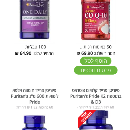
60 כמוסות רכות...
100 טבליות
המחיר שלנו:
69.90
₪
המחיר שלנו:
64.90
₪
הוסף לסל
פרטים נוספים
פיוריטן פרייד קלציום ציטראט
פיוריטן פרייד חומצה אלפא
בתוספת Puritan's Pride K2
ליפואית 600 מ"ג Puritan's
Pride
& D3
60 יחידות(1.25 ₪ ליחידה)
60 כמוסות(1.82 ₪ ליחידה)