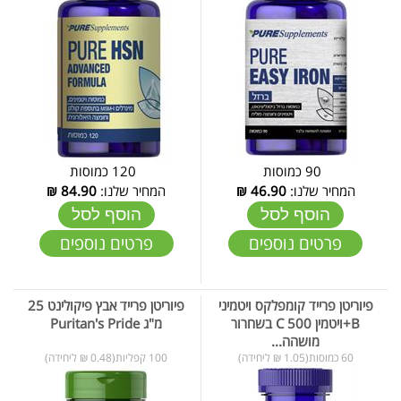
90 כמוסות
120 כמוסות
המחיר שלנו:
46.90
₪
המחיר שלנו:
84.90
₪
הוסף לסל
הוסף לסל
פרטים נוספים
פרטים נוספים
פיוריטן פרייד קומפלקס ויטמיני
פיוריטן פרייד אבץ פיקולינט 25
B+ויטמין C 500 בשחרור
מ"ג Puritan's Pride
מושהה...
60 כמוסות(1.05 ₪ ליחידה)
100 קפליות(0.48 ₪ ליחידה)