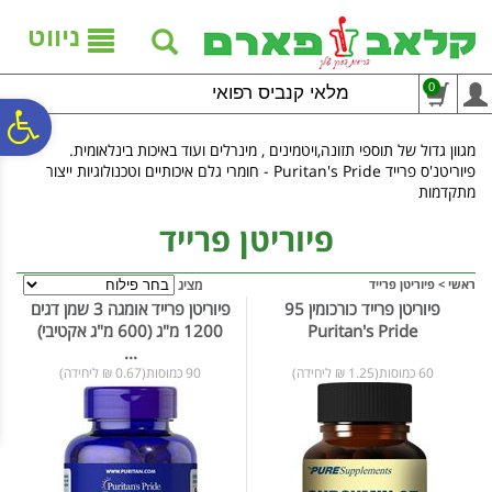
לתפריט
לתוכן
לתפריט
אתר
המרכזי
נגישות
ניווט
0
מלאי קנביס רפואי
פ
מגוון גדול של תוספי תזונה,ויטמינים , מינרלים ועוד באיכות בינלאומית.
פיוריטנ'ס פרייד Puritan's Pride - חומרי גלם איכותיים וטכנולוגיות ייצור
סר
מתקדמות
פיוריטן פרייד
נג
ראשי
>
פיוריטן פרייד
מציג
פיוריטן פרייד כורכומין 95
פיוריטן פרייד אומגה 3 שמן דגים
Puritan's Pride
1200 מ"ג (600 מ"ג אקטיבי)
...
60 כמוסות(1.25 ₪ ליחידה)
90 כמוסות(0.67 ₪ ליחידה)