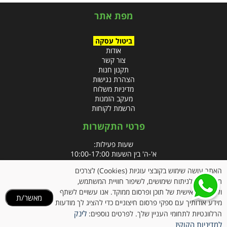
מפת אתר
ביטול עסקה
אודות
צור קשר
תקנון חנות
הצהרת נגישות
מדיניות משלוח
מעקב הזמנות
הרשמת לקוחות
פרטי התקשרות
שעות פעילות:
א'-ה' בין השעות 10:00-17:00
האתר עושה שימוש בקובצי עוגיות (Cookies) לצרכים
טלפון:
תפעוליים, לניתוח שימושים, לשיפור חוויית המשתמש,
פקס: 09-8666832
ולהתאמה אישית של תוכן ופרסום ממוקד. אנו עשויים לשתף
מאשר/ת
מידע אודותיך עם ספקי פרסום חיצוניים כדי להציג לך מודעות
אימייל:
info@clubpharm.co.il
לינק
הרלוונטיות לתחומי העניין שלך. לפרטים נוספים:
כתובת : קניון M הדרך, צומת ינאי, מושב בית חירות 40291
למדיניות הקוקיז