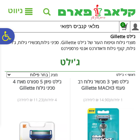
לתפריט
לתוכן
לתפריט
אתר
המרכזי
נגישות
ניווט
0
מלאי קנביס רפואי
פ
ג'ילט Gillette
מוצרי גילוח וטיפוח העור של ג'ילט Gillette. סכיני גילוח,מכשירי גילוח, ג'ל
גילוח, קצף גילוח ודאודורנט אנטי פרספירנט
סר
ג'ילט
נג
ראשי
>
ג'ילט
מציג
ג'ילט מאך 3 מכשיר גילוח רב
ג'ילט פיוזן 5 ספורט מארז 4
פעמי Gillette MACH3
סכיני גילוח Gillette
1 יחידות(14.90 ₪ ליחידה)
4 יחידות(11.23 ₪ ליחידה)