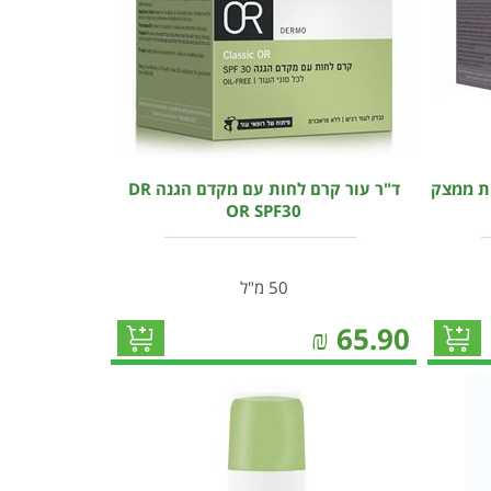
ות ממצק
ד"ר עור קרם לחות עם מקדם הגנה DR
OR SPF30
50 מ"ל
₪
65.90