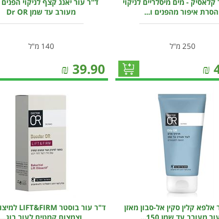
 קלאסיק - מים מיסלריים לניקוי
ד"ר עור יאנג קצף לניקוי הפנים 
הסרת איפור מהפנים ו...
מעורב עד שמן Dr OR
250 מ"ל
140 מ"ל
₪
39.90
₪
 אלפא קלין סקין אל-סבון מאזן
ד"ר עור בוסטר RM
ור מעורב עד שמן 150...
וצמצום קמטים לעור בוג...