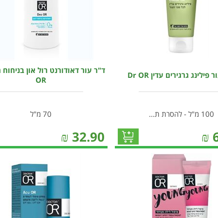
 פילינג גרגירים עדין Dr OR
OR
100 מ"ל - להסרת ת...
70 מ"ל
₪
32.90
₪