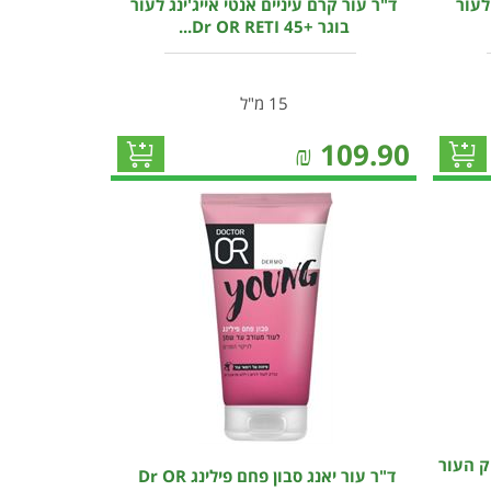
לעור
ד"ר עור קרם עיניים אנטי אייג'ינג לעור
בוגר +45 Dr OR RETI...
15 מ"ל
₪
109.90
LIFT&FI למיצוק העור
ד"ר עור יאנג סבון פחם פילינג Dr OR