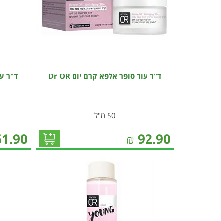
ד"ר עור סופר אלפא קרם יום Dr OR
ד"ר עור
50 מ"ל
61.90
₪
92.90