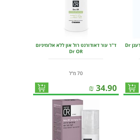
ד"ר עור דאודורנט רול און בניחוח רענן Dr
ד"ר עור דאודורנט רול און ללא אלומיניום
Dr OR
70 מ"ל
₪
34.90