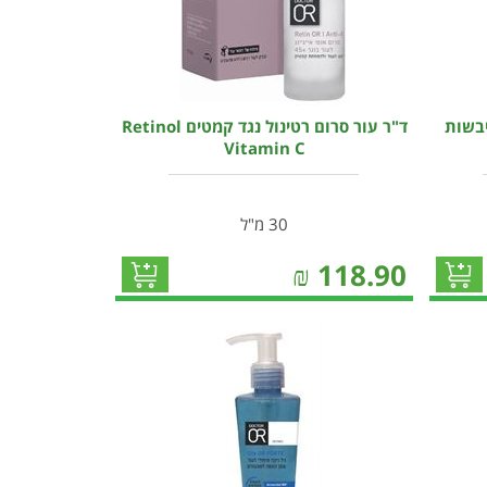
יבשות
ד"ר עור סרום רטינול נגד קמטים Retinol
Vitamin C
30 מ"ל
₪
118.90