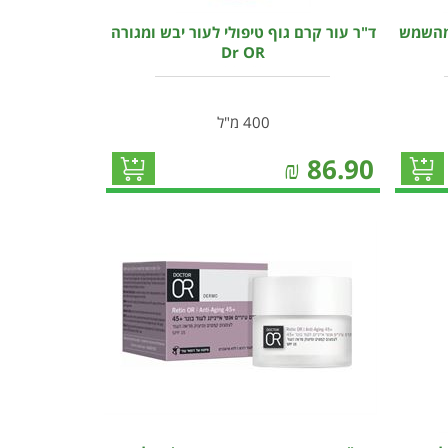
 מהשמש
ד"ר עור קרם גוף טיפולי לעור יבש ומגורה
Dr OR
400 מ"ל
₪
86.90