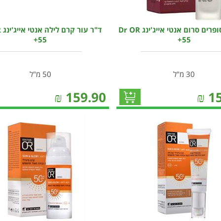
ד"ר עור סופרים סרום אנטי אייג'ינג Dr OR
ד"
+55
+55
30 מ"ל
50 מ"ל
₪
159.90
₪
1