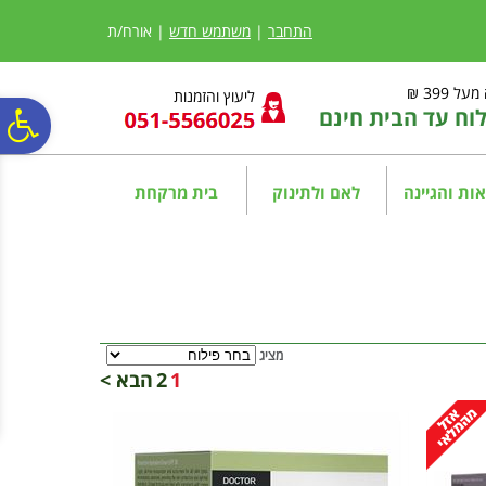
לתפריט
לתוכן
לתפריט
אתר
המרכזי
נגישות
התחבר
|
משתמש חדש
| אורח/ת
ל 399 ₪
ליעוץ והזמנות
ח עד הבית חינם
פ
סר
ות והגיינה
לאם ולתינוק
בית מרקחת
נג
מציג
1
2
הבא >