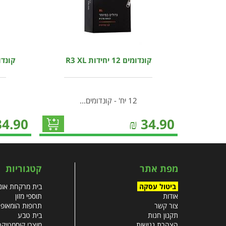
קונדומים 12 יחידות R3 XL
קונדומים 12 יחי
12 יח' - קונדומים...
34.90
₪
34.90
מפת אתר
קטגוריות
ביטול עסקה
בית מרקחת אונל
אודות
תוספי מזון
צור קשר
תרופות הומאופ
תקנון חנות
בית טבע
הצהרת נגישות
מוצרי קוסמטיקה