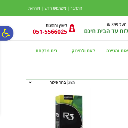
לתפריט
לתוכן
לתפריט
אתר
המרכזי
נגישות
התחבר
|
משתמש חדש
| אורח/ת
ל 399 ₪
ליעוץ והזמנות
ח עד הבית חינם
פ
סר
ות והגיינה
לאם ולתינוק
בית מרקחת
נג
מציג