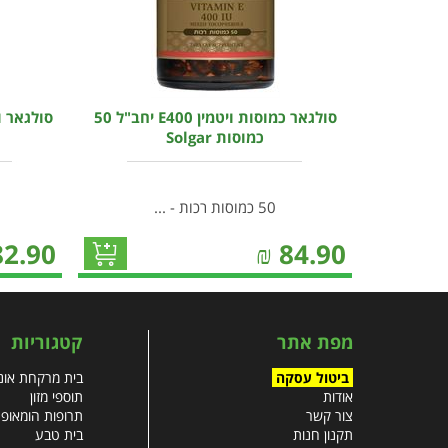
סולגאר כמוסות ויטמין E400 יחב"ל 50
כמוסות Solgar
50 כמוסות רכות - ...
82.90
₪
84.90
מפת אתר
קטגוריות
ביטול עסקה
בית מרקחת אונל
אודות
תוספי מזון
צור קשר
תרופות הומאופ
תקנון חנות
בית טבע