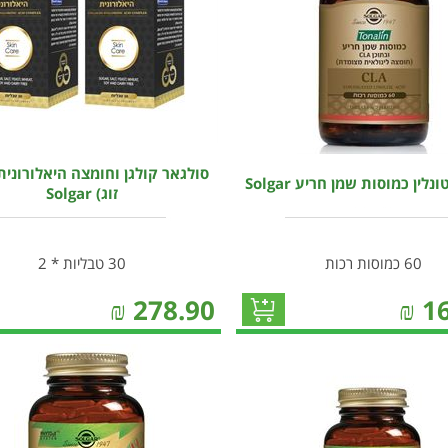
סולגאר קולגן וחומצה היאלורונית
לין כמוסות שמן חריע Solgar
זוג) Solgar
60 כמוסות רכות
30 טבליות * 2
₪
278.90
₪
1