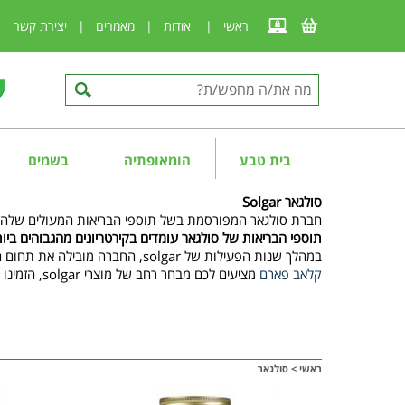
ראשי
|
אודות
|
מאמרים
|
יצירת קשר
|
בית טבע
הומאופתיה
בשמים
סולגאר Solgar
חברת סולגאר המפורסמת בשל תוספי הבריאות המעולים שלה נוסדה בשנת 1947 ומאז פועלת למען בר
תוספי הבריאות של סולגאר עומדים בקירטריונים מהגבוהים ביותר
במהלך שנות הפעילות של solgar, החברה מובילה את תחום המינרלים, ויטמינים, ותוספי תזונה למיניהם בארץ.
קלאב פארם
מציעים לכם מבחר רחב של מוצרי solgar, הזמינו עכשיו!
ראשי
>
סולגאר