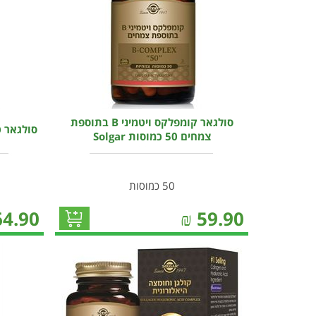
סולגאר קומפלקס ויטמיני B בתוספת
סולגאר טונ
צמחים 50 כמוסות Solgar
50 כמוסות
64.90
₪
59.90