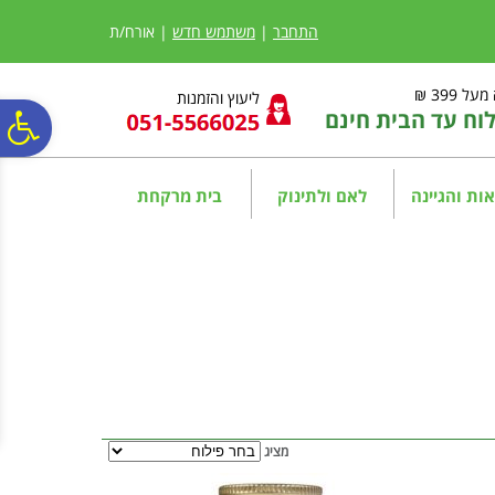
לתפריט
לתוכן
לתפריט
אתר
המרכזי
נגישות
התחבר
|
משתמש חדש
| אורח/ת
ל 399 ₪
ליעוץ והזמנות
ח עד הבית חינם
פ
סר
ות והגיינה
לאם ולתינוק
בית מרקחת
נג
מציג