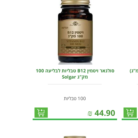
 ויטמין B6 (במינון 100 מ”ג)
סולגאר ויטמין B12 טבליות לבליעה 100
מק"ג Solgar
100 טבליות
₪
44.90