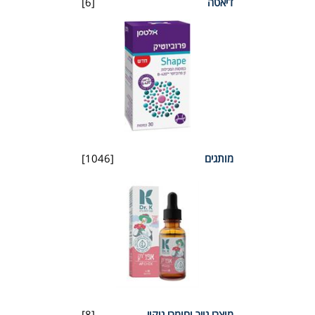
דיאטה
[6]
מותגים
[1046]
מוצרי נייר וחומרי ניקוי
[8]