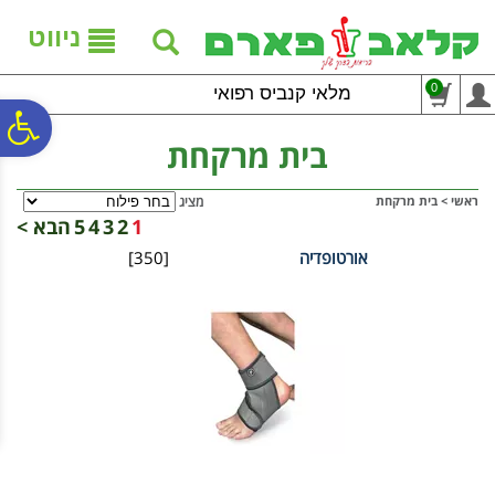
לתפריט
לתוכן
לתפריט
אתר
המרכזי
נגישות
ניווט
0
מלאי קנביס רפואי
פ
בית מרקחת
סר
ראשי
>
בית מרקחת
מציג
1
2
3
4
5
הבא >
אורטופדיה
[350]
נג