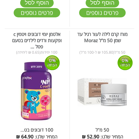
הוסף לסל
הוסף לסל
פרטים נוספים
פרטים נוספים
מורז קרם לילה לעור רגיל עד
אלטמן יומי דובונים ויטמין c
שמן 50 מ"ל Moraz
ופקעות ורדים לילדים בטעם
פטל ...
50 מ"ל(105.80 ₪ ל-100 מ"ל)
100 יחידות(0.65 ₪ ליחידה)
0%
0%
הנחה
הנחה
50 מ"ל
100 דובונים בט...
המחיר שלנו:
52.90
₪
המחיר שלנו:
64.90
₪