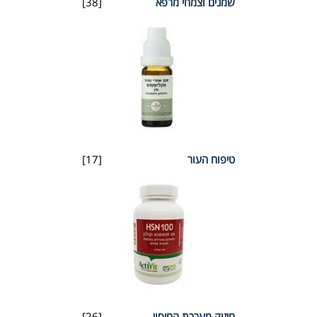
שמנים וצמחי מרפא
[38]
טיפוח העור
[17]
חיזוק מערכת החיסון
[26]