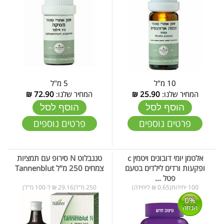
10 מ"ל
5 מ"ל
המחיר שלנו:
25.90
₪
המחיר שלנו:
72.90
₪
הוסף לסל
הוסף לסל
פרטים נוספים
פרטים נוספים
אלטמן יומי דובונים ויטמין c
טננבלוט N סירופ עם תמציות
ופקעות ורדים לילדים בטעם
צמחים 250 מ"ל Tannenblut
פטל ...
100 יחידות(0.65 ₪ ליחידה)
250 מ"ל(29.16 ₪ ל-100 מ"ל)
0%
הנחה