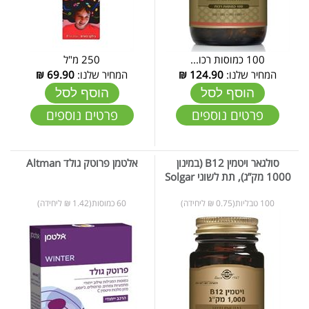
100 כמוסות רכו...
250 מ"ל
המחיר שלנו:
124.90
₪
המחיר שלנו:
69.90
₪
הוסף לסל
הוסף לסל
פרטים נוספים
פרטים נוספים
סולגאר ויטמין B12 (במינון
אלטמן פרוטק גולד Altman
1000 מק”ג), תת לשוני Solgar
100 טבליות(0.75 ₪ ליחידה)
60 כמוסות(1.42 ₪ ליחידה)