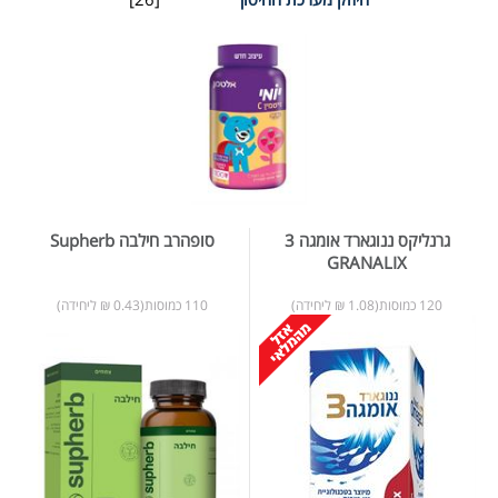
גרנליקס ננוגארד אומגה 3
סופהרב חילבה Supherb
GRANALIX
120 כמוסות(1.08 ₪ ליחידה)
110 כמוסות(0.43 ₪ ליחידה)