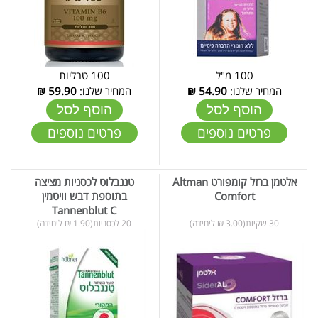
100 מ"ל
100 טבליות
המחיר שלנו:
54.90
₪
המחיר שלנו:
59.90
₪
הוסף לסל
הוסף לסל
פרטים נוספים
פרטים נוספים
אלטמן ברזל קומפורט Altman
טננבלוט לכסניות מציצה
Comfort
בתוספת דבש וויטמין
Tannenblut C
30 שקיות(3.00 ₪ ליחידה)
20 לכסניות(1.90 ₪ ליחידה)