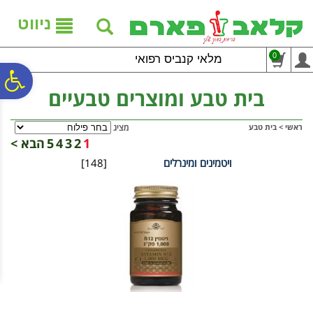
לתפריט
לתוכן
לתפריט
אתר
המרכזי
נגישות
ניווט
0
מלאי קנביס רפואי
פ
בית טבע ומוצרים טבעיים
סר
ראשי
>
בית טבע
מציג
1
2
3
4
5
הבא >
ויטמינים ומינרלים
[148]
נג