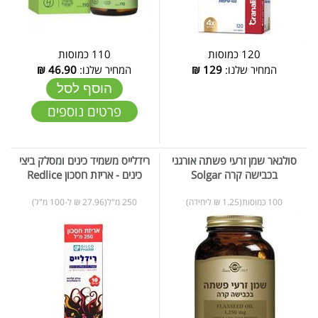
120 כמוסות
110 כמוסות
המחיר שלנו:
129
₪
המחיר שלנו:
46.90
₪
הוסף לסל
פרטים נוספים
סולגאר שמן זרעי פשתה אורגני
רידלייס משמיד כינים ומסלק ביצי
בכבישה קרה Solgar
כינים - אריזת חסכון Redlice
100 כמוסות(1.25 ₪ ליחידה)
250 מ"ל(27.96 ₪ ל-100 מ"ל)