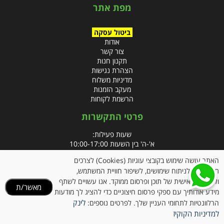
מפת אתר
ביטול עסקה
אודות
צור קשר
תקנון חנות
הצהרת נגישות
מדיניות משלוח
מעקב הזמנות
הרשמת לקוחות
פרטי התקשרות
שעות פעילות:
א'-ה' בין השעות 10:00-17:00
האתר עושה שימוש בקובצי עוגיות (Cookies) לצרכים
טלפון:
תפעוליים, לניתוח שימושים, לשיפור חוויית המשתמש,
פקס: 09-8666832
ולהתאמה אישית של תוכן ופרסום ממוקד. אנו עשויים לשתף
מאשר/ת
מידע אודותיך עם ספקי פרסום חיצוניים כדי להציג לך מודעות
אימייל:
info@clubpharm.co.il
לינק
הרלוונטיות לתחומי העניין שלך. לפרטים נוספים:
כתובת : קניון M הדרך, צומת ינאי, מושב בית חירות 40291
למדיניות הקוקיז