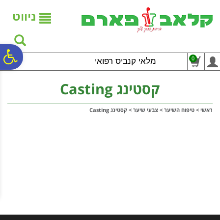
לתפריט
לתוכן
לתפריט
אתר
המרכזי
נגישות
ניווט
פ
0
מלאי קנביס רפואי
סר
קסטינג Casting
ראשי
>
טיפוח השיער
>
צבעי שיער
>
קסטינג Casting
נג