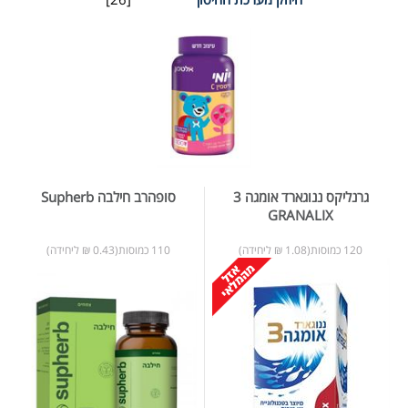
גרנליקס ננוגארד אומגה 3
סופהרב חילבה Supherb
GRANALIX
120 כמוסות(1.08 ₪ ליחידה)
110 כמוסות(0.43 ₪ ליחידה)