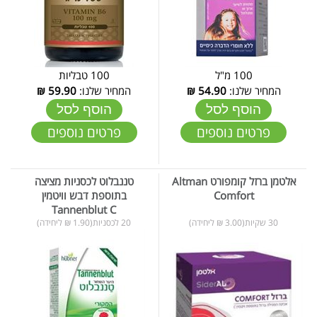
100 מ"ל
100 טבליות
המחיר שלנו:
54.90
₪
המחיר שלנו:
59.90
₪
הוסף לסל
הוסף לסל
פרטים נוספים
פרטים נוספים
אלטמן ברזל קומפורט Altman
טננבלוט לכסניות מציצה
Comfort
בתוספת דבש וויטמין
Tannenblut C
30 שקיות(3.00 ₪ ליחידה)
20 לכסניות(1.90 ₪ ליחידה)