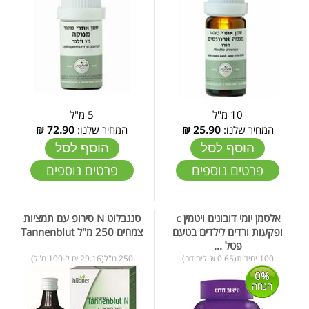
10 מ"ל
5 מ"ל
המחיר שלנו:
25.90
₪
המחיר שלנו:
72.90
₪
הוסף לסל
הוסף לסל
פרטים נוספים
פרטים נוספים
אלטמן יומי דובונים ויטמין c
טננבלוט N סירופ עם תמציות
ופקעות ורדים לילדים בטעם
צמחים 250 מ"ל Tannenblut
פטל ...
100 יחידות(0.65 ₪ ליחידה)
250 מ"ל(29.16 ₪ ל-100 מ"ל)
0%
הנחה