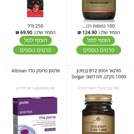
100 כמוסות רכו...
250 מ"ל
המחיר שלנו:
124.90
₪
המחיר שלנו:
69.90
₪
הוסף לסל
הוסף לסל
פרטים נוספים
פרטים נוספים
סולגאר ויטמין B12 (במינון
אלטמן פרוטק גולד Altman
1000 מק”ג), תת לשוני Solgar
100 טבליות(0.75 ₪ ליחידה)
60 כמוסות(1.42 ₪ ליחידה)