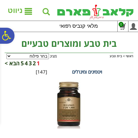
לתפריט
לתוכן
לתפריט
אתר
המרכזי
נגישות
ניווט
0
מלאי קנביס רפואי
פ
בית טבע ומוצרים טבעיים
סר
ראשי
>
בית טבע
מציג
1
2
3
4
5
הבא >
ויטמינים ומינרלים
[147]
נג