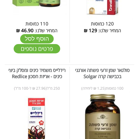
120 כמוסות
110 כמוסות
המחיר שלנו:
129
₪
המחיר שלנו:
46.90
₪
הוסף לסל
פרטים נוספים
סולגאר שמן זרעי פשתה אורגני
רידלייס משמיד כינים ומסלק ביצי
בכבישה קרה Solgar
כינים - אריזת חסכון Redlice
100 כמוסות(1.25 ₪ ליחידה)
250 מ"ל(27.96 ₪ ל-100 מ"ל)