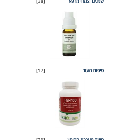
שמנים וצמחי מרפא
[38]
טיפוח העור
[17]
חיזוק מערכת החיסון
[26]