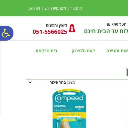
לתפריט
לתוכן
לתפריט
אתר
המרכזי
נגישות
התחבר
|
משתמש חדש
| אורח/ת
ל 399 ₪
ליעוץ והזמנות
ח עד הבית חינם
פ
סר
ות והגיינה
לאם ולתינוק
בית מרקחת
נג
מציג