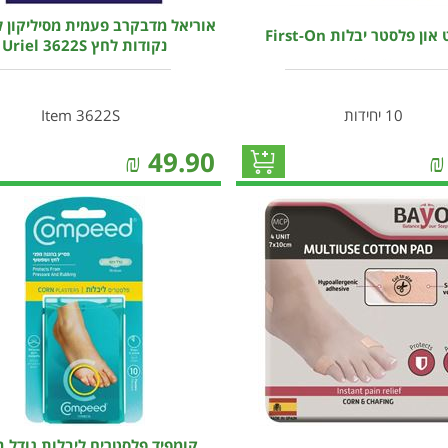
אוריאל מדבקרב פעמית מסיליקון 
ון פלסטר יבלות First-On
נקודות לחץ Uriel 3622S
10 יחידות
Item 3622S
₪
49.90
₪
קומפיד פלסטרים ליבלות גודל בי