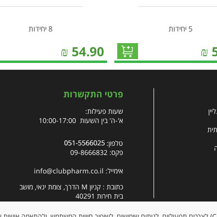
5 יחידות
8 יחידות
₪
54.90
₪
פרטי התקשרות
יין
שעות פעילות:
א'-ה' בין השעות 10:00-17:00
תית
טלפון:
פקס: 09-8666832
אימייל:
info@clubpharm.co.il
כתובת : קניון M הדרך, צומת ינאי, מושב
בית חירות 40291
האתר עושה שימוש בקובצי עוגיות (Cookies) לצרכים תפעוליים, לניתוח שימושים, לשיפור חוויית המשתמש, ולהתאמה א