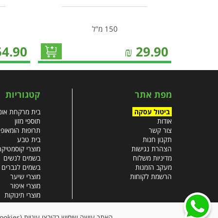
150 מ"ל
54.90
₪
29.90
מפת אתר
קטגוריות
ביטול עסקה
בית מרקחת אונל
אודות
תוספי מזון
צור קשר
תרופות הומאופ
תקנון חנות
בית טבע
הצהרת נגישות
מוצרי קוסמטיקה
מדיניות משלוח
בשמים לנשים
מעקב הזמנות
בשמים לגברים
הרשמת לקוחות
מוצרי שיער
מוצרי איפור
מוצרי תינוקות
צבעי שיער
עזרים רפואיים