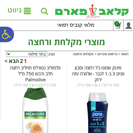
לתפריט
לתוכן
לתפריט
אתר
המרכזי
נגישות
ניווט
0
מלאי קנביס רפואי
פ
מוצרי מקלחת ורחצה
סר
ראשי
>
בריאות והגיינה
>
מקלחת ורחצה
מציג
1
2
הבא >
פינוק שמפו ג'ל רחצה וסבון
פלמוליב נטורלס תחליב רחצה
נג
פנים 3 ב-1 לגבר - אלוורה ותה
חלב ודבש 750 מ"ל
ירוק
Palmolive
700 מ"ל(2.13 ₪ ל-100 מ"ל)
750 מ"ל(2.65 ₪ ל-100 מ"ל)