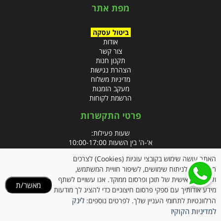
מפת אתר
ביטול עסקה
אודות
צור קשר
תקנון חנות
הצהרת נגישות
מדיניות משלוח
מעקב הזמנות
הרשמת לקוחות
פרטי התקשרות
שעות פעילות:
א'-ה' בין השעות 10:00-17:00
האתר עושה שימוש בקובצי עוגיות (Cookies) לצרכים
טלפון:
תפעוליים, לניתוח שימושים, לשיפור חוויית המשתמש,
פקס: 09-8666832
ולהתאמה אישית של תוכן ופרסום ממוקד. אנו עשויים לשתף
מאשר/ת
מידע אודותיך עם ספקי פרסום חיצוניים כדי להציג לך מודעות
אימייל:
info@clubpharm.co.il
לינק
הרלוונטיות לתחומי העניין שלך. לפרטים נוספים:
כתובת : קניון M הדרך, צומת ינאי, מושב בית חירות 40291
למדיניות הקוקיז