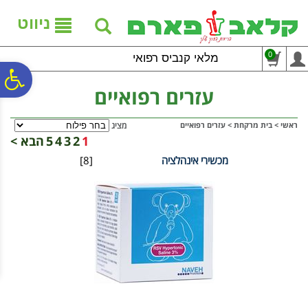
לתפריט
לתוכן
לתפריט
אתר
המרכזי
נגישות
ניווט
0
מלאי קנביס רפואי
פ
עזרים רפואיים
סר
ראשי
>
בית מרקחת
>
עזרים רפואיים
מציג
1
2
3
4
5
הבא >
מכשירי אינהלציה
[8]
נג