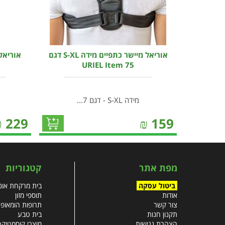
אוריאל מיישר כתפיים מידה S-XL דגם
URIEL Item 75
מידה S-XL - דגם 7...
₪
229
₪
159
מפת אתר
קטגוריות
ביטול עסקה
בית מרקחת אונל
אודות
תוספי מזון
צור קשר
תרופות הומאופ
תקנון חנות
בית טבע
הצהרת נגישות
מוצרי קוסמטיקה