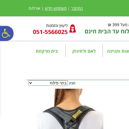
לתפריט
לתוכן
לתפריט
אתר
המרכזי
נגישות
התחבר
|
משתמש חדש
| אורח/ת
ל 399 ₪
ליעוץ והזמנות
ח עד הבית חינם
פ
סר
ות והגיינה
לאם ולתינוק
בית מרקחת
נג
מציג