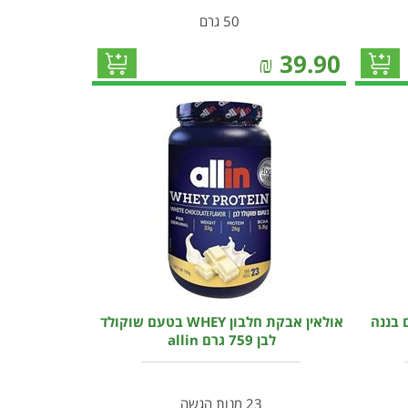
50 גרם
₪
39.90
ן WHEY בטעם בננה
אולאין אבקת חלבון WHEY בטעם שוקולד
לבן 759 גרם allin
23 מנות הגשה