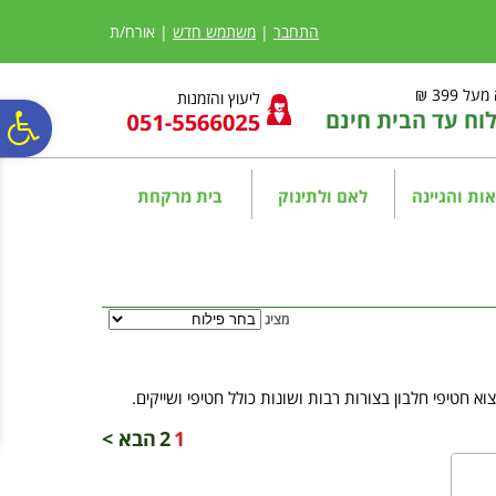
לתפריט
לתוכן
לתפריט
אתר
המרכזי
נגישות
התחבר
|
משתמש חדש
| אורח/ת
ל 399 ₪
ליעוץ והזמנות
ח עד הבית חינם
פ
סר
ות והגיינה
לאם ולתינוק
בית מרקחת
נג
מציג
 חטיפי חלבון בצורות רבות ושונות כולל חטיפי ושייקים.
1
2
הבא >