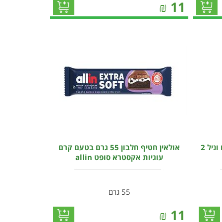
₪
11
אולאין אבקת חלבון WHEY בטעם וניל 2
אולאין חטיף חלבון 55 גרם בטעם קרם
עוגיות אקסטרא סופט allin
55 גרם
₪
11