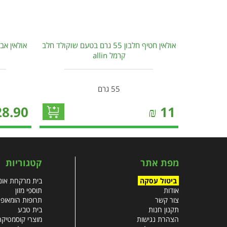
אולאין חטיף חלבון 55 גרם בטעם שוקולד חלב
קרמל allin
55 גרם
28.90
₪
11
מפת אתר
קטגוריות
ביטול עסקה
בית מרקחת אונל
אודות
תוספי מזון
צור קשר
תרופות הומאופ
תקנון חנות
בית טבע
הצהרת נגישות
מוצרי קוסמטיקה