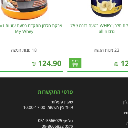
אולאין אבקת חלבון WHEY בטעם בננה 759
אבקת חלבו
גרם allin
My Whey
23 מנות הגשה
18 מנות הגשה
₪
124.90
₪
1
פרטי התקשרות
יין
שעות פעילות:
א'-ה' בין השעות 10:00-17:00
תית
טלפון:
פקס: 09-8666832