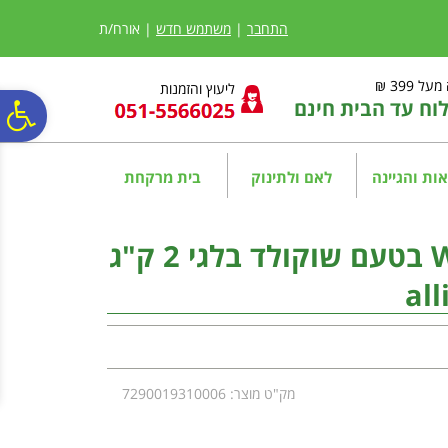
לתפריט
לתוכן
לתפריט
אתר
המרכזי
נגישות
התחבר
|
משתמש חדש
| אורח/ת
ל 399 ₪
ליעוץ והזמנות
ח עד הבית חינם
פ
סר
ות והגיינה
לאם ולתינוק
בית מרקחת
נג
אולאין אבקת חלבון WHEY בטעם שוקולד בלגי 2 ק"ג
all
מק"ט מוצר: 7290019310006