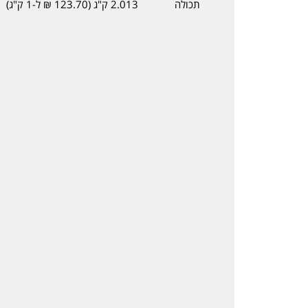
תכולה
2.013 ק"ג (123.70 ₪ ל-1 ק"ג)