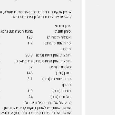
להשלים את צריכת החלבון היומית הדרושה.
סימון תזונתי
סימון תזונתי
במנת הגשה (33 גרם)
ב-
אנרגיה (קלוריות)
125
0
סך השומנים (גרם)
1.7
5
מתוכם:
חומצות שומן רוויות (גרם)
90.8
7
חומצות שומן טראנס (גרם)
פחות מ-0.5
פ
כולסטרול (מ"ג)
57
2
נתרן (מ"ג)
146
3
סך הפחמימות (גרם)
3.1
3
מתוכן:
סוכרים (גרם)
1.3
8
חלבונים (גרם)
24
3
מידע על אלרגנים: מכיל רכיבי חלב.
הוראות אחסון: יש לאחסן במקום קריר, יבש וחשוך.
הוראות הכנה: ערבבו כף מדידה (33 גרם) עם 250 מ"ל מים קרים באמצעות שייקר.