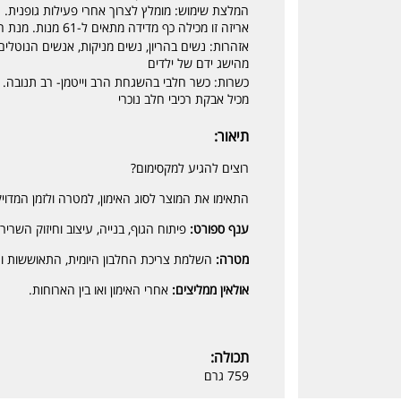
המלצת שימוש: מומלץ לצרוך אחרי פעילות גופנית.
אריזה זו מכילה כף מדידה מתאים ל-61 מנות. מנת הגשה: 33 גרם (כף מדידה).
אזהרות: נשים בהריון, נשים מניקות, אנשים הנוטלים
מהישג ידם של ילדים
כשרות: כשר חלבי בהשגחת הרב וייטמן- רב תנובה.
מכיל אבקת רכיבי חלב נוכרי
תיאור:
רוצים להגיע למקסימום?
התאימו את המוצר לסוג האימון, למטרה ולזמן המדויק
ענף ספורט:
פיתוח הגוף, בנייה, עיצוב וחיזוק השריר.
מטרה:
השלמת צריכת החלבון היומית, התאוששות ו
אולאין ממליצים:
אחרי האימון ואו בין הארוחות.
תכולה:
759 גרם