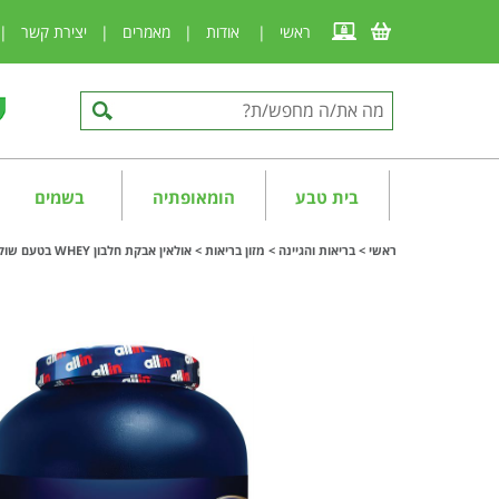
ראשי
|
אודות
|
מאמרים
|
יצירת קשר
|
בית טבע
הומאופתיה
בשמים
ראשי
>
בריאות והגיינה
>
מזון בריאות
>
אולאין אבקת חלבון WHEY בטעם שוקולד בלגי 2 ק"ג allin