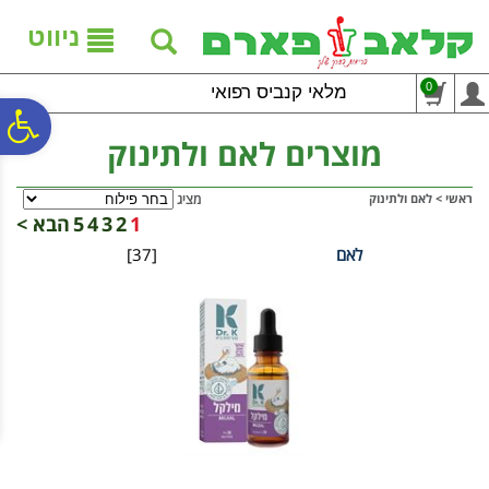
לתפריט
לתוכן
לתפריט
אתר
המרכזי
נגישות
ניווט
0
מלאי קנביס רפואי
פ
מוצרים לאם ולתינוק
סר
ראשי
>
לאם ולתינוק
מציג
1
2
3
4
5
הבא >
לאם
[37]
נג