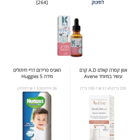
לתינוק
[264]
אוון קסרה קאלם A.D קרם
האגיס פרידום דריי חיתולים
עשיר במיוחד Avene
מידה 5 Huggies
200 מ"ל(57.45 ₪ ל-100 מ"ל)
36 יחידות(1.53 ₪ ליחידה)