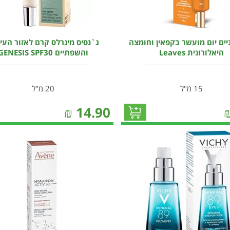
יים יום מועשר בקפאין וחומצה
ג`נסיס מינרלס קרם לאזור העינ
היאלורונית Leaves
והשפתיים GENESIS SPF30
15 מ"ל
20 מ"ל
₪
14.90