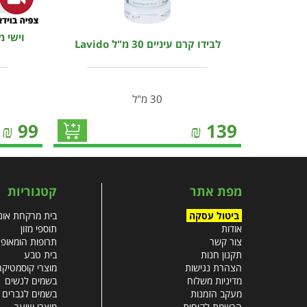
לבידו קרם עיניים 30 מ"ל Lavido
30 מ"ל
₪
99
₪
139
מפת אתר
קטגוריות
ביטול עסקה
בית מרקחת אונל
אודות
תוספי מזון
צור קשר
תרופות הומאופ
תקנון חנות
בית טבע
הצהרת נגישות
מוצרי קוסמטיקה
מדיניות משלוח
בשמים לנשים
מעקב הזמנות
בשמים לגברים
הרשמת לקוחות
מוצרי שיער