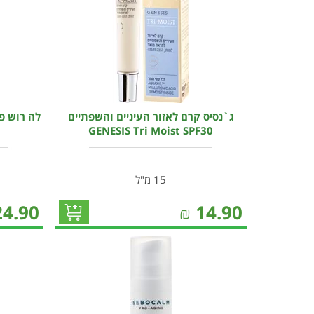
ג`נסיס קרם לאזור העיניים והשפתיים
לה רוש פו
GENESIS Tri Moist SPF30
15 מ"ל
24.90
₪
14.90