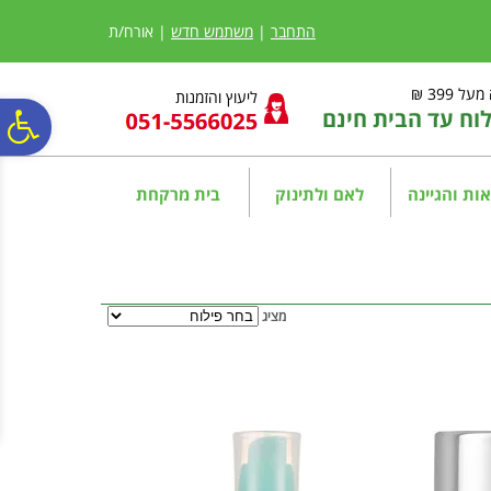
לתפריט
לתוכן
לתפריט
אתר
המרכזי
נגישות
התחבר
|
משתמש חדש
| אורח/ת
ל 399 ₪
ליעוץ והזמנות
ח עד הבית חינם
פ
סר
ות והגיינה
לאם ולתינוק
בית מרקחת
נג
מציג