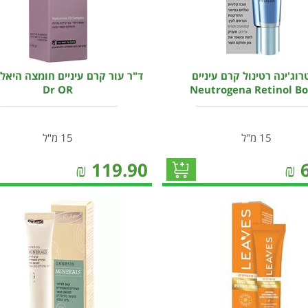
טרוג'ינה רטינול קרם עיניים
ד"ר עור קרם עיניים חומצה היאלו
Dr OR
Neutrogena Retinol Bo
15 מ"ל
15 מ"ל
₪
119.90
₪