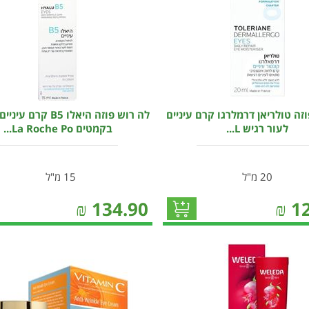
זה טולריאן דרמלרגו קרם עיניים
לה רוש פוזה היאלו B5 קר
לעור רגיש ​​​​​​​L...
בקמטים La Roche Po...
20 מ"ל
15 מ"ל
₪
134.90
₪
1