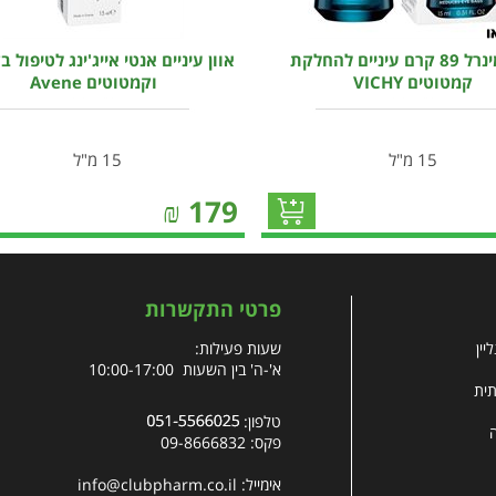
וישי מינרל 89 קרם עיניים להחלקת
אוון עיניים אנטי אייג'ינג לטיפול 
קמטוטים VICHY
וקמטוטים Avene
15 מ"ל
15 מ"ל
₪
179
פרטי התקשרות
יין
שעות פעילות:
א'-ה' בין השעות 10:00-17:00
תית
טלפון:
פקס: 09-8666832
אימייל:
info@clubpharm.co.il