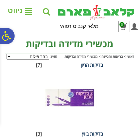
לתפריט
לתוכן
לתפריט
אתר
המרכזי
נגישות
ניווט
0
מלאי קנביס רפואי
פ
מכשירי מדידה ובדיקות
סר
ראשי
>
בריאות והגיינה
>
מכשירי מדידה ובדיקות
מציג
בדיקות הריון
[7]
נג
בדיקות ביוץ
[3]