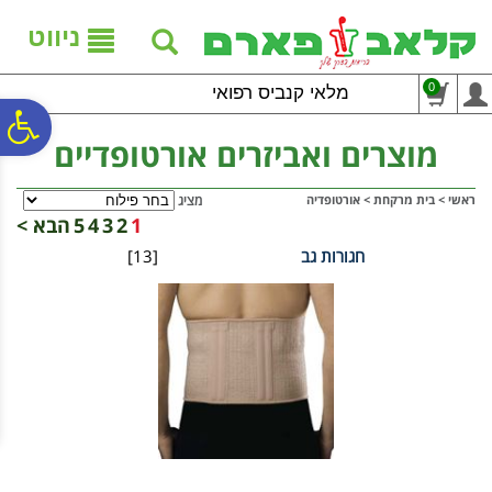
לתפריט
לתוכן
לתפריט
אתר
המרכזי
נגישות
ניווט
0
מלאי קנביס רפואי
פ
מוצרים ואביזרים אורטופדיים
סר
ראשי
>
בית מרקחת
>
אורטופדיה
מציג
1
2
3
4
5
הבא >
חגורות גב
[13]
נג