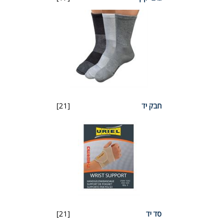
חבק יד
[21]
סד יד
[21]