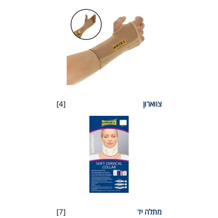
צווארון
[4]
מתלה יד
[7]