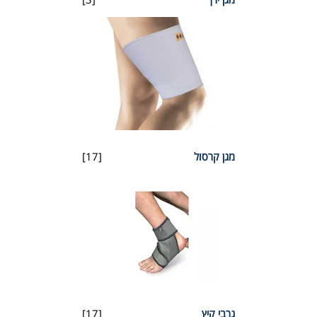
מגן קרסול
[17]
גרבי קיץ
[17]