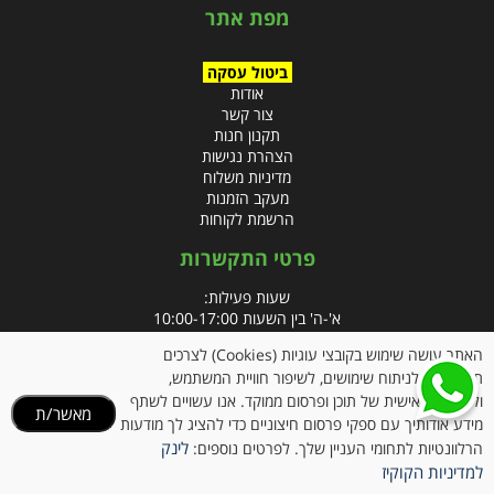
מפת אתר
ביטול עסקה
אודות
צור קשר
תקנון חנות
הצהרת נגישות
מדיניות משלוח
מעקב הזמנות
הרשמת לקוחות
פרטי התקשרות
שעות פעילות:
א'-ה' בין השעות 10:00-17:00
האתר עושה שימוש בקובצי עוגיות (Cookies) לצרכים
טלפון:
תפעוליים, לניתוח שימושים, לשיפור חוויית המשתמש,
פקס: 09-8666832
ולהתאמה אישית של תוכן ופרסום ממוקד. אנו עשויים לשתף
מאשר/ת
מידע אודותיך עם ספקי פרסום חיצוניים כדי להציג לך מודעות
אימייל:
info@clubpharm.co.il
לינק
הרלוונטיות לתחומי העניין שלך. לפרטים נוספים:
כתובת : קניון M הדרך, צומת ינאי, מושב בית חירות 40291
למדיניות הקוקיז