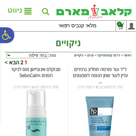
לתפריט
לתוכן
לתפריט
אתר
המרכזי
נגישות
ניווט
0
מלאי קנביס רפואי
פ
ניקויים
סר
ראשי
>
דרמו קוסמטיקה
>
פנים
>
ניקויים
מציג
1
2
הבא >
ד"ר עור פורטה תחליב גרגירים
סבוקלם אינוביישן מוס לניקוי
נג
עדין לעור שמן הנוטה לפצעונים
הפנים SeboCalm
...
150 מ"ל(32.60 ₪ ל-100 מ"ל)
100 מ"ל(67.90 ₪ ל-100 מ"ל)