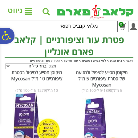
לתפריט
לתוכן
לתפריט
אתר
המרכזי
נגישות
ניווט
0
מלאי קנביס רפואי
פ
פטרת עור וציפורניים | קלאב
פארם אונליין
סר
ראשי
>
בית טבע
>
לפי בעיה רפואית
>
עור ושיער
>
פטרת עור וציפורניים
מציג
נג
מיקוסן מסייע לטיפול ולמניעה
מיקוסן מסייע לטיפול בפטרת
של פטרת ציפורניים 5 מ"ל
ציפורניים 10 מ"ל Mycosan
Mycosan
5 מ"ל(1898 ₪ ל-100 מ"ל)
10 מ"ל(1279 ₪ ל-100 מ"ל)