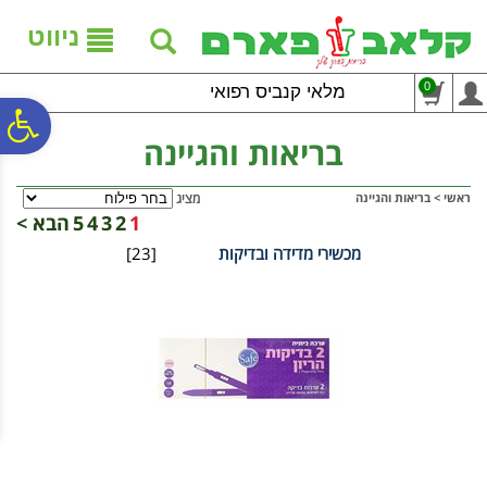
לתפריט
לתוכן
לתפריט
אתר
המרכזי
נגישות
ניווט
0
מלאי קנביס רפואי
פ
בריאות והגיינה
סר
ראשי
>
בריאות והגיינה
מציג
1
2
3
4
5
הבא >
מכשירי מדידה ובדיקות
[23]
נג