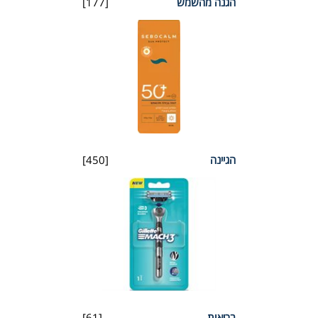
הגנה מהשמש
[177]
הגיינה
[450]
בריאות
[61]