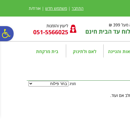
לתפריט
לתוכן
לתפריט
אתר
המרכזי
נגישות
התחבר
|
משתמש חדש
| אורח/ת
ל 399 ₪
ליעוץ והזמנות
ח עד הבית חינם
פ
סר
ות והגיינה
לאם ולתינוק
בית מרקחת
נג
מציג
לב אם ועוד.