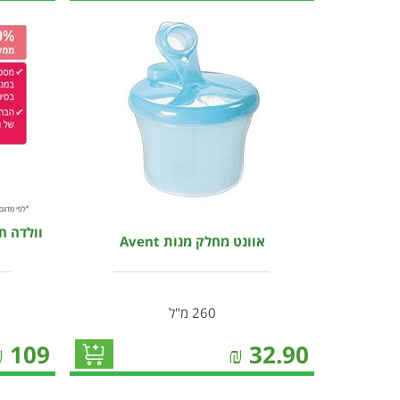
וולדה ח
אוונט מחלק מנות Avent
260 מ"ל
₪
109
₪
32.90