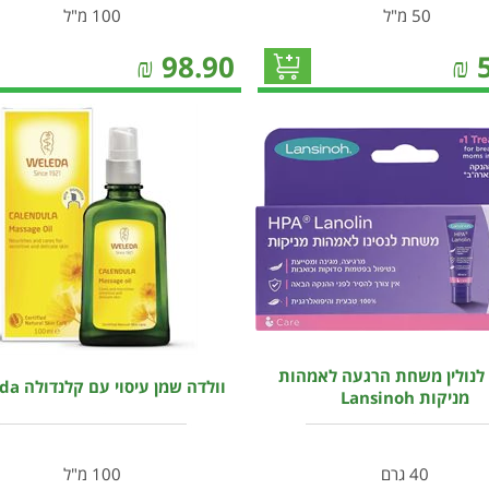
50 מ"ל
100 מ"ל
₪
98.90
₪
 לנולין משחת הרגעה לאמהות
וולדה שמן עיסוי עם קלנדולה Weleda
מניקות Lansinoh
40 גרם
100 מ"ל