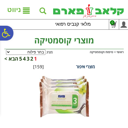
לתפריט
לתוכן
לתפריט
אתר
המרכזי
נגישות
ניווט
0
מלאי קנביס רפואי
פ
מוצרי קוסמטיקה
סר
ראשי
>
טיפוח וקוסמטיקה
מציג
1
2
3
4
5
הבא >
מוצרי איפור
[159]
נג