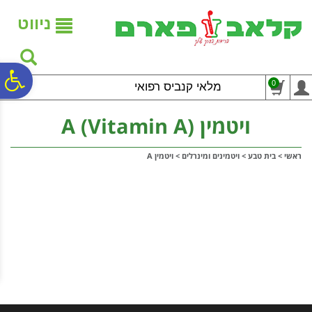
לתפריט
לתוכן
לתפריט
אתר
המרכזי
נגישות
ניווט
פ
0
מלאי קנביס רפואי
סר
ויטמין A (Vitamin A)
ראשי
>
בית טבע
>
ויטמינים ומינרלים
>
ויטמין A
נג