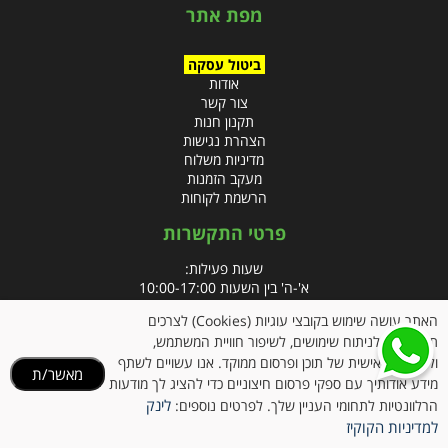
מפת אתר
ביטול עסקה
אודות
צור קשר
תקנון חנות
הצהרת נגישות
מדיניות משלוח
מעקב הזמנות
הרשמת לקוחות
פרטי התקשרות
שעות פעילות:
א'-ה' בין השעות 10:00-17:00
האתר עושה שימוש בקובצי עוגיות (Cookies) לצרכים
טלפון:
תפעוליים, לניתוח שימושים, לשיפור חוויית המשתמש,
פקס: 09-8666832
ולהתאמה אישית של תוכן ופרסום ממוקד. אנו עשויים לשתף
מאשר/ת
מידע אודותיך עם ספקי פרסום חיצוניים כדי להציג לך מודעות
אימייל:
info@clubpharm.co.il
לינק
הרלוונטיות לתחומי העניין שלך. לפרטים נוספים:
כתובת : קניון M הדרך, צומת ינאי, מושב בית חירות 40291
למדיניות הקוקיז