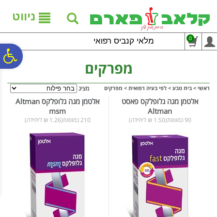
לתפריט
לתוכן
לתפריט
אתר
המרכזי
נגישות
ניווט
0
מלאי קנביס רפואי
פ
מפרקים
סר
ראשי
>
בית טבע
>
לפי בעיה רפואית
>
מפרקים
מציג
אלטמן מגה גלופלקס פאסט
אלטמן מגה גלופלקס Altman
msm
Altman
נג
90 כמוסות(1.50 ₪ ליחידה)
210 כמוסות(1.26 ₪ ליחידה)