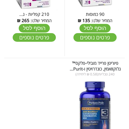
90 כמוסות
210 קפליות - ג...
המחיר שלנו:
135
₪
המחיר שלנו:
265
₪
הוסף לסל
הוסף לסל
פרטים נוספים
פרטים נוספים
פיוריטן פרייד מובילי-פלקס™
גלוקוזאמין, כונדרויטין ו-Purit...
240 טבליות(0.58 ₪ ליחידה)