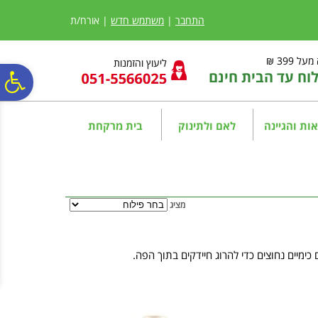
לתפריט
לתוכן
לתפריט
אתר
המרכזי
נגישות
התחבר
|
משתמש חדש
| אורח/ת
ל 399 ₪
ליעוץ והזמנות
ח עד הבית חינם
פ
סר
ות והגיינה
לאם ולתינוק
בית מרקחת
נג
מציג