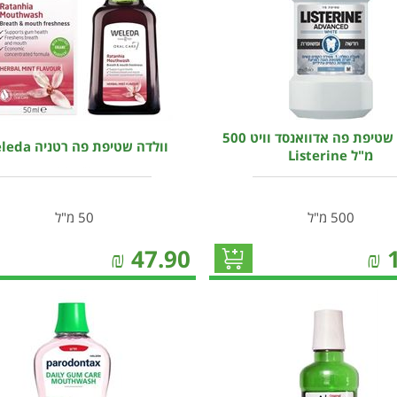
ליסטרין שטיפת פה אדוואנסד וויט 500
וולדה שטיפת פה רטניה Weleda
מ"ל Listerine
500 מ"ל
50 מ"ל
₪
47.90
₪