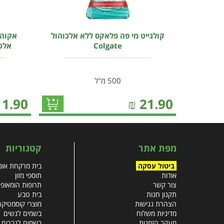
קולגייט מי פה פלאקס ללא אלכוהול
אקוהפ
Colgate
אלכוהול 00
500 מ"ל
11.90
₪
21.90
מפת אתר
קטגוריות
ביטול עסקה
בית מרקחת אונל
אודות
תוספי מזון
צור קשר
תרופות הומאופ
תקנון חנות
בית טבע
הצהרת נגישות
מוצרי קוסמטיקה
מדיניות משלוח
בשמים לנשים
מעקב הזמנות
בשמים לגברים