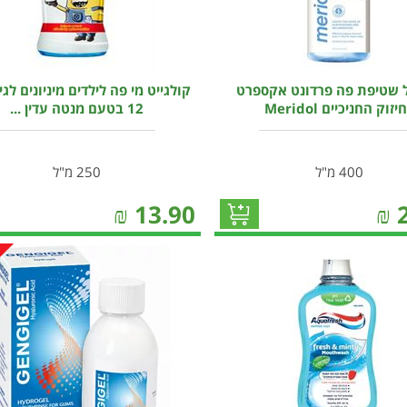
ל שטיפת פה פרדונט אקספרט
יזוק החניכיים Meridol
12 בטעם מנטה עדין ...
400 מ"ל
250 מ"ל
₪
13.90
₪