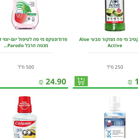
אלו אקטיב מי פה ממקור טבעי Aloe
פרודונטקס מי פה לטיפול יום-יומי ל
Active
מנטה הרבל Parodo...
250 מ"ל
500 מ"ל
₪
24.90
₪