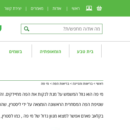
ראשי
|
אודות
|
מאמרים
|
יצירת קשר
|
בית טבע
הומאופתיה
בשמים
ראשי
>
בריאות והגיינה
>
בריאות הפה
>
מי פה
מי פה הוא נוזל המשמש על מנת לנקות את הפה מחיידקים. זה יכ
שטיפת הפה המסחרית הראשונה הומצאה על ידי ליסטרין, שהוצגה בשנת 1879. מייסד החברה, ד"ר ג'וזף לורנס ליסטר, האמין מאוד שחומרים כימיים נחוצים כד
בקלאב פארם אפשר למצוא מגוון גדול של מי פה , כמו לסטרין,