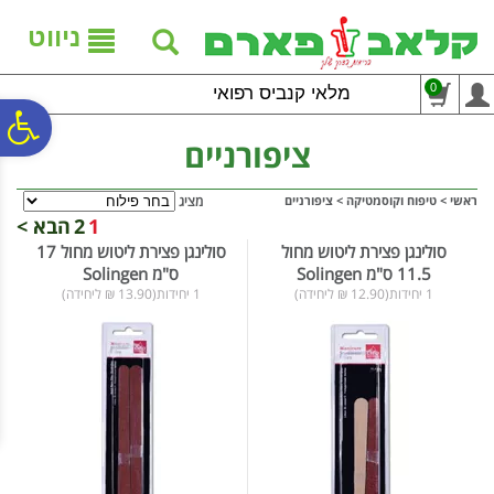
לתפריט
לתוכן
לתפריט
אתר
המרכזי
נגישות
ניווט
0
מלאי קנביס רפואי
פ
ציפורניים
סר
ראשי
>
טיפוח וקוסמטיקה
>
ציפורניים
מציג
1
2
הבא >
סולינגן פצירת ליטוש מחול
סולינגן פצירת ליטוש מחול 17
נג
11.5 ס"מ Solingen
ס"מ Solingen
1 יחידות(12.90 ₪ ליחידה)
1 יחידות(13.90 ₪ ליחידה)