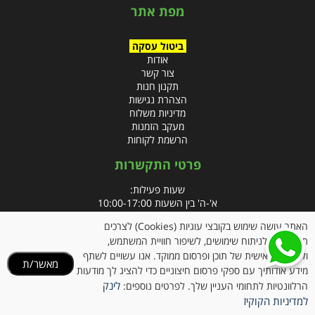
מפת אתר
ביטול עסקה
אודות
צור קשר
תקנון חנות
הצהרת נגישות
מדיניות משלוח
מעקב הזמנות
הרשמת לקוחות
פרטי התקשרות
שעות פעילות:
א'-ה' בין השעות 10:00-17:00
האתר עושה שימוש בקובצי עוגיות (Cookies) לצרכים
טלפון:
תפעוליים, לניתוח שימושים, לשיפור חוויית המשתמש,
פקס: 09-8666832
ולהתאמה אישית של תוכן ופרסום ממוקד. אנו עשויים לשתף
מאשר/ת
מידע אודותיך עם ספקי פרסום חיצוניים כדי להציג לך מודעות
אימייל:
info@clubpharm.co.il
לינק
הרלוונטיות לתחומי העניין שלך. לפרטים נוספים:
כתובת : קניון M הדרך, צומת ינאי, מושב בית חירות 40291
למדיניות הקוקיז