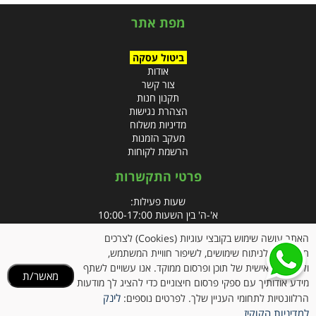
מפת אתר
ביטול עסקה
אודות
צור קשר
תקנון חנות
הצהרת נגישות
מדיניות משלוח
מעקב הזמנות
הרשמת לקוחות
פרטי התקשרות
שעות פעילות:
א'-ה' בין השעות 10:00-17:00
האתר עושה שימוש בקובצי עוגיות (Cookies) לצרכים
טלפון:
תפעוליים, לניתוח שימושים, לשיפור חוויית המשתמש,
פקס: 09-8666832
ולהתאמה אישית של תוכן ופרסום ממוקד. אנו עשויים לשתף
מאשר/ת
מידע אודותיך עם ספקי פרסום חיצוניים כדי להציג לך מודעות
אימייל:
info@clubpharm.co.il
לינק
הרלוונטיות לתחומי העניין שלך. לפרטים נוספים:
כתובת : קניון M הדרך, צומת ינאי, מושב בית חירות 40291
למדיניות הקוקיז