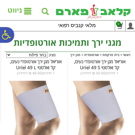
לתפריט
לתוכן
לתפריט
אתר
המרכזי
נגישות
ניווט
0
מלאי קנביס רפואי
פ
מגני ירך ותמיכות אורטופדיות
סר
ראשי
>
בית מרקחת
>
אורטופדיה
>
מגן ירך
מציג
אוריאל מגן ירך אורטופדי נעים,
אוריאל מגן ירך אורטופדי נעים,
קל ואלסטי Uriel 49 S
קל ואלסטי Uriel 49 L
נג
1 יחידות(49.90 ₪ ליחידה)
1 יחידות(48.90 ₪ ליחידה)