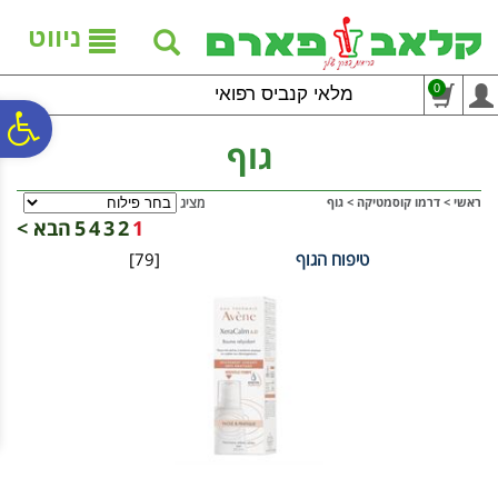
לתפריט
לתוכן
לתפריט
אתר
המרכזי
נגישות
ניווט
0
מלאי קנביס רפואי
פ
גוף
סר
ראשי
>
דרמו קוסמטיקה
>
גוף
מציג
1
2
3
4
5
הבא >
טיפוח הגוף
[79]
נג