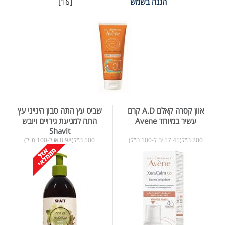
הגנה בשמש
[16]
אוון קסרה קאלם A.D קרם
שביט עץ התה סבון היגייני עץ
עשיר במיוחד Avene
התה למניעת גירויים ויובש
Shavit
200 מ"ל(57.45 ₪ ל-100 מ"ל)
500 מ"ל(8.98 ₪ ל-100 מ"ל)