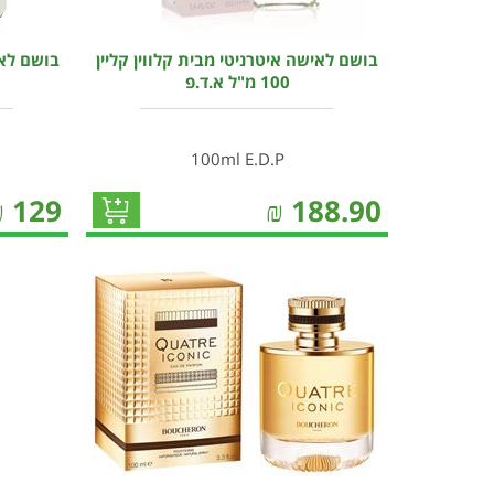
בושם לאישה איטרניטי מבית קלווין קליין
100 מ"ל א.ד.פ
100ml E.D.P
₪
129
₪
188.90