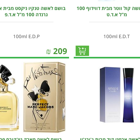
בושם לאשה קול ווטר מבית דווידוף 100
בושם לאשה טנקיו ניקסט מבית א
מ"ל א.ד.ט
גרנדה 100 מ"ל א.ד.פ
100ml E.D.P
100ml E.D.T
₪
209
אשה ארמני קוד מבית ג'ורג'יו
בושם לאשה מארק גיי'קובס פר