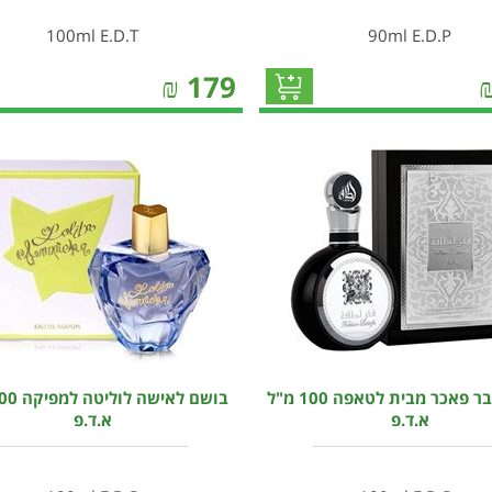
100ml E.D.T
90ml E.D.P
₪
179
בושם לגבר פאכר מבית לטאפה 100 מ"ל
א.ד.פ
א.ד.פ