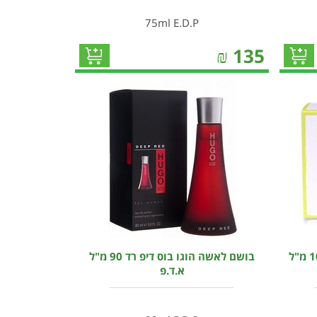
75ml E.D.P
₪
135
בושם לאישה לוליטה למפיקה 100 מ"ל
בושם לאשה הוגו בוס דיפ רד 90 מ"ל
א.ד.פ