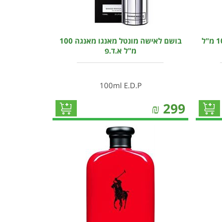
בושם לאשה מונטל דארק עוד 100 מ"ל
בושם לאישה מונטל מאנגו מאנגה 100
מ"ל א.ד.פ
100ml E.D.P
₪
299