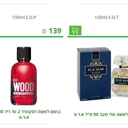
100ml E.D.P
100ml E.D.T
₪
139
 אלי סעב 90 מ"ל א.ד.פ
א.ד.ט