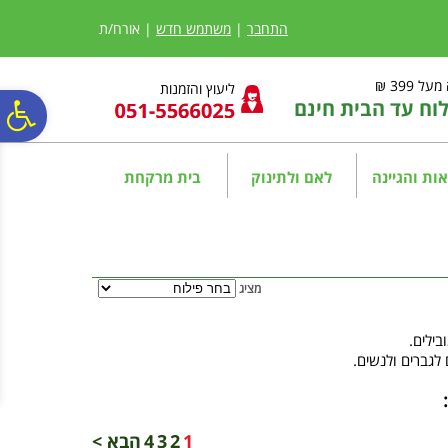
לתפריט
לתוכן
לתפריט
אתר
המרכזי
נגישות
התחבר
|
משתמש חדש
| אורח/ת
ל 399 ₪
ליעוץ והזמנות
ח עד הבית חינם
פ
סר
ות והגיינה
לאם ולתינוק
בית מרקחת
נג
מציג
ילים.
 לגברים ולנשים.
1
2
3
4
הבא >