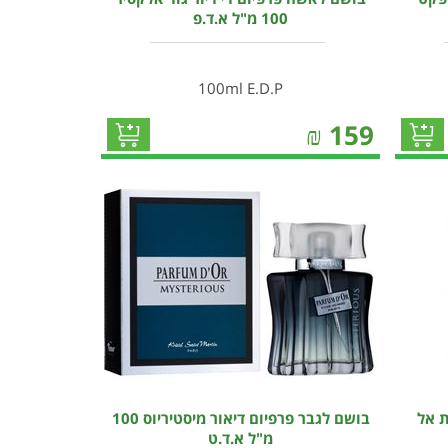
100 מ"ל א.ד.פ
100ml E.D.P
₪
159
ת אל
בושם לגבר פרפיום דיאור מיסטיריוס 100
מ"ל א.ד.ט