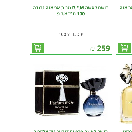
ריאנה
בושם לאשה R.E.M מבית אריאנה גרנדה
100 מ"ל א.ד.פ
100ml E.D.P
₪
259
פקט
בושם לאשה פרפיום די דיור גוד אלקסיר