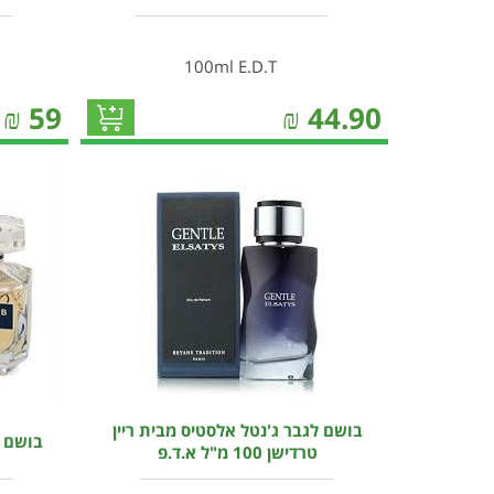
100ml E.D.T
₪
59
₪
44.90
בושם לגבר ג'נטל אלסטיס מבית ריין
בושם לאשה
טרדישן 100 מ"ל א.ד.פ