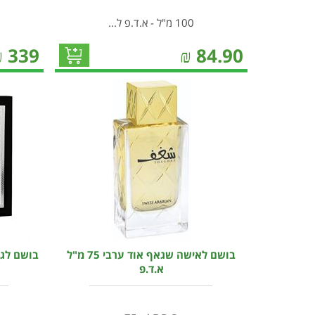
100 מ"ל - א.ד.פ ל...
₪
339
₪
84.90
בושם לאישה שגאף אוד ערבי 75 מ"ל
א.ד.פ