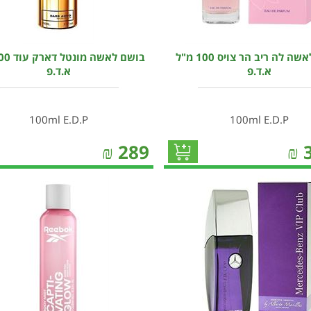
בושם לאשה לה ריב הר צויס 100 מ"ל
א.ד.פ
א.ד.פ
100ml E.D.P
100ml E.D.P
₪
289
₪