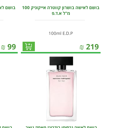
בושם לאישה בושרון קווטרה אייקוניק 100
מ"ל א.ד.פ
100ml E.D.P
₪
99
₪
219
בושם לאשה נרסיסו רודריגז מאסק נואר
בושם ל