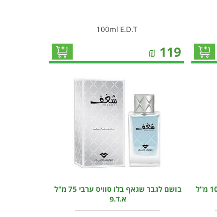
100ml E.D.T
₪
119
בושם לאשה דסקוורד 2 ווד ריד 100 מ"ל
בושם לגבר שגאף בלו סוויס ערבי 75 מ"ל
א.ד.פ