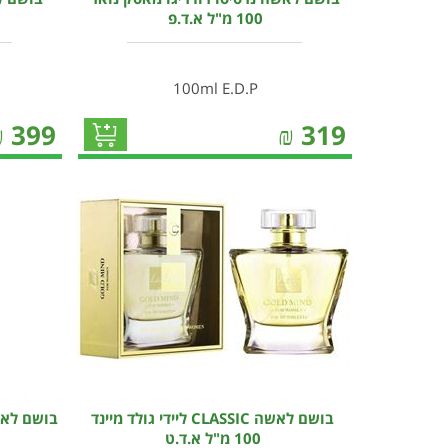
100 מ"ל א.ד.פ
100ml E.D.P
₪
399
₪
319
בושם לאשה CLASSIC ליידי גולד מיינד
100 מ"ל א.ד.ט