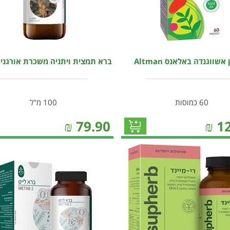
שווגנדה באלאנס Altman
ברא תמצית ויתניה משכרת אורגנית ra
60 כמוסות
100 מ"ל
₪
79.90
₪
1