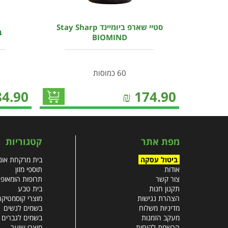
סטיי שארפ ביומיינד Stay Sharp
ב
BIOMIND
60 כמוסות
84.90
₪
174.90
מפת אתר
קטגוריות
ביטול עסקה
בית מרקחת אונל
אודות
תוספי מזון
צור קשר
תרופות הומאופ
תקנון חנות
בית טבע
הצהרת נגישות
מוצרי קוסמטיקה
מדיניות משלוח
בשמים לנשים
מעקב הזמנות
בשמים לגברים
הרשמת לקוחות
מוצרי שיער