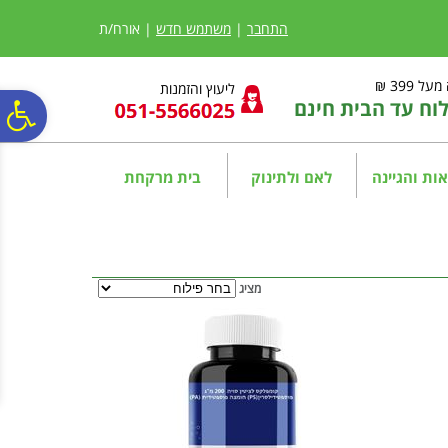
לתפריט
לתוכן
לתפריט
אתר
המרכזי
נגישות
התחבר
|
משתמש חדש
| אורח/ת
ל 399 ₪
ליעוץ והזמנות
ח עד הבית חינם
פ
סר
ות והגיינה
לאם ולתינוק
בית מרקחת
נג
מציג