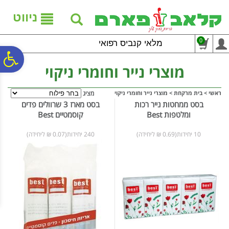
לתפריט
לתוכן
לתפריט
אתר
המרכזי
נגישות
ניווט
0
מלאי קנביס רפואי
פ
מוצרי נייר וחומרי ניקוי
סר
ראשי
>
בית מרקחת
>
מוצרי נייר וחומרי ניקוי
מציג
בסט ממחטות נייר רכות
בסט מארז 3 שרוולים פדים
ומלטפות Best
קוסמטיים Best
נג
10 יחידות(0.69 ₪ ליחידה)
240 יחידות(0.07 ₪ ליחידה)