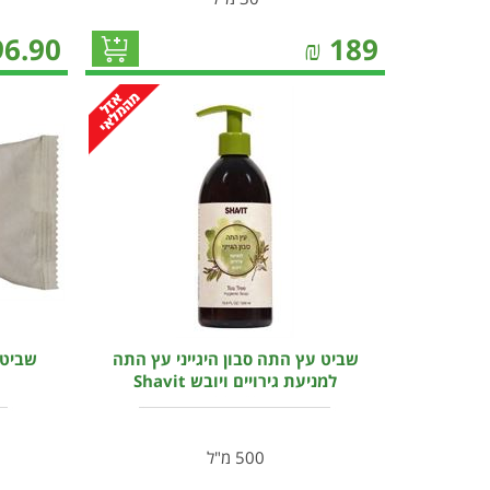
96.90
₪
189
שביט עץ התה סבון היגייני עץ התה
למניעת גירויים ויובש Shavit
500 מ"ל