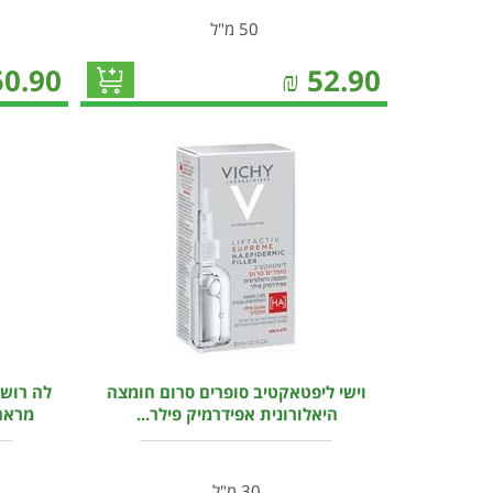
50 מ"ל
50.90
₪
52.90
וישי ליפטאקטיב סופרים סרום חומצה
לה רוש
היאלורונית אפידרמיק פילר...
מראה הפגמ
30 מ"ל