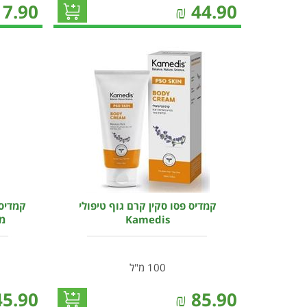
17.90
₪
44.90
קמדיס פסו סקין קרם גוף טיפולי
קמדיס 
Kamedis
מג
100 מ"ל
45.90
₪
85.90