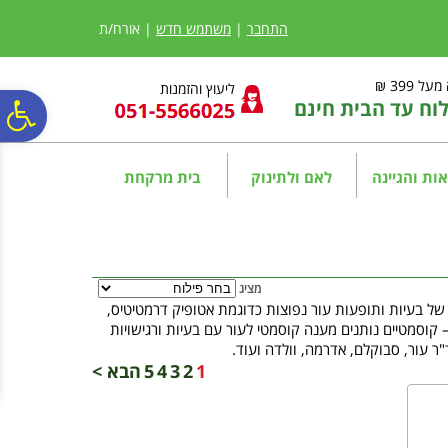
לתפריט
לתוכן
לתפריט
אתר
המרכזי
נגישות
התחבר
|
משתמש חדש
| אורח/ת
ל 399 ₪
ליעוץ והזמנות
ח עד הבית חינם
פ
סר
ות והגיינה
לאם ולתינוק
בית מרקחת
נג
מציג
 של בעיות ותופעות עור נפוצות כדוגמת אטופיק דרמטיטיס,
 קוסמטיים נותנים מענה קוסמטי לעור עם בעיות ורגישויות
ד"ר עור, סבוקלם, אדרמה, וולדה ועוד.
1
2
3
4
5
הבא >