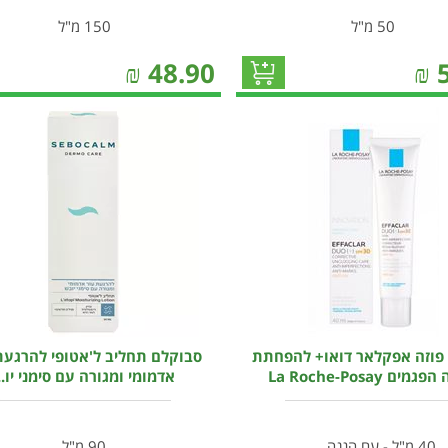
50 מ"ל
150 מ"ל
₪
48.90
₪
 פוזה אפקלאר דואו+ להפחתת
סבוקלם תחליב ל'אטופי להרגעת
ים La Roche-Posay
אדמומי ומגורה עם סימני יו..
40 מ"ל - עם הגנה ...
90 מ"ל